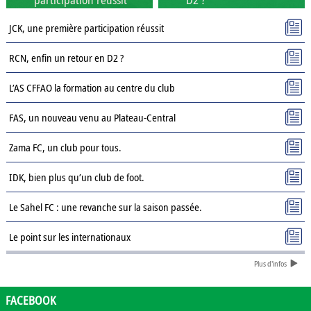
JCK, une première participation réussit
RCN, enfin un retour en D2 ?
L’AS CFFAO la formation au centre du club
FAS, un nouveau venu au Plateau-Central
Zama FC, un club pour tous.
IDK, bien plus qu’un club de foot.
Le Sahel FC : une revanche sur la saison passée.
Le point sur les internationaux
Plus d'infos
Présentation des clubs de D3 : AJSD
Présentation des clubs de D3 : ASPC Tenkodogo
FACEBOOK