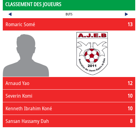
CLASSEMENT DES JOUEURS
BUTS
Romaric Somé
13
Arnaud Yao
12
Severin Komi
10
Kenneth Ibrahim Koné
10
Sansan Hassamy Dah
8