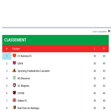
Liste complète
CLASSEMENT
#
Equipe
J
P
1
CF Rahimo FC
30
69
2
USFA
30
49
3
Sporting Football des Cascades
30
43
4
AS Douanes
30
43
5
SC Majestic
30
43
6
CFFEB
30
40
7
Salitas FC
30
40
8
Rail Club du Kadiogo
30
38