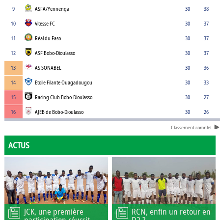
9
ASFA/Yennenga
30
38
10
Vitesse FC
30
37
11
Réal du Faso
30
37
12
ASF Bobo-Dioulasso
30
37
13
AS SONABEL
30
36
14
Etoile Filante Ouagadougou
30
33
15
Racing Club Bobo-Dioulasso
30
27
16
AJEB de Bobo-Dioulasso
30
26
Classement complet
ACTUS
JCK, une première
RCN, enfin un retour en
participation réussit
D2 ?