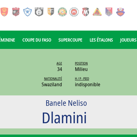
ÉMININE
COUPE DU FASO
SUPERCOUPE
LES ÉTALONS
JOUEURS
AGE
POSITION
34
Milieu
NATIONALITÉ
H / P - PIED
Swaziland
indisponible
Banele Neliso
Dlamini