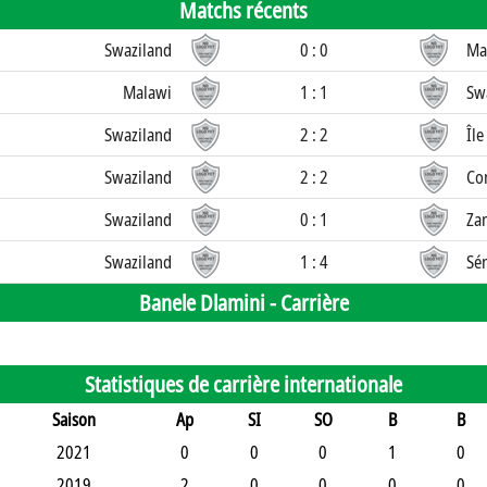
Matchs récents
Swaziland
0 : 0
Ma
Malawi
1 : 1
Sw
Swaziland
2 : 2
Île
Swaziland
2 : 2
Co
Swaziland
0 : 1
Za
Swaziland
1 : 4
Sé
Banele Dlamini -
Carrière
Statistiques de carrière internationale
Saison
Ap
SI
SO
B
B
2021
0
0
0
1
0
2019
2
0
0
0
0