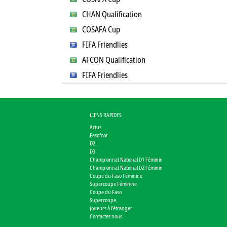
CHAN Qualification
COSAFA Cup
FIFA Friendlies
AFCON Qualification
FIFA Friendlies
LIENS RAPIDES
Actus
Fasofoot
D2
D3
Championnat National D1 Féminin
Championnat National D2 Féminin
Coupe du Faso Féminine
Supercoupe Féminine
Coupe du Faso
Supercoupe
Joueurs à l'étranger
Contactez nous