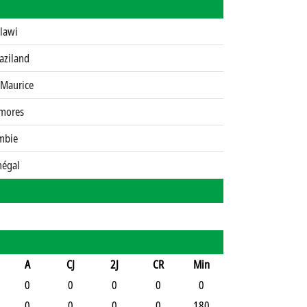
lawi
aziland
 Maurice
mores
mbie
négal
A
CJ
2J
CR
Min
0
0
0
0
0
0
0
0
0
180