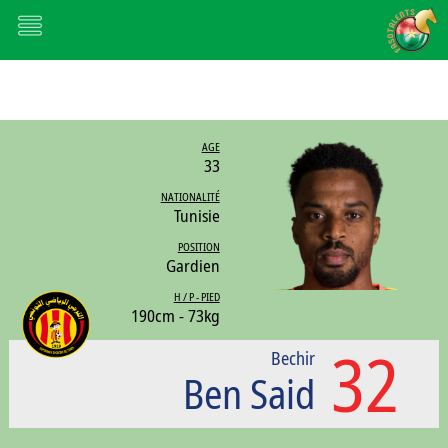
AGE
33
NATIONALITÉ
Tunisie
POSITION
Gardien
H / P - PIED
190cm - 73kg
32
Bechir
Ben Said