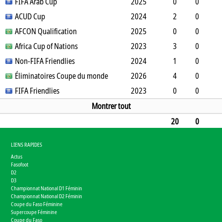
0
FIFA Arab Cup
4
0
0
0
0
2025
0
0
0
0
0
ACUD Cup
3
0
0
0
0
2024
0
0
2
0
2
AFCON Qualification
0
0
0
0
0
2025
0
120
0
0
0
Africa Cup of Nations
4
0
0
0
0
2023
0
0
3
0
0
Non-FIFA Friendlies
0
0
0
0
0
2024
0
270
1
0
0
Éliminatoires Coupe du monde
0
0
0
0
0
2026
0
90
4
0
0
FIFA Friendlies
4
0
0
1
0
2023
0
360
0
0
0
4
0
0
0
0
0
0
Montrer tout
20
0
2
41
0
0
3
0
0
1740
LIENS RAPIDES
Actus
Fasofoot
D2
D3
Championnat National D1 Féminin
Championnat National D2 Féminin
Coupe du Faso Féminine
Supercoupe Féminine
Coupe du Faso