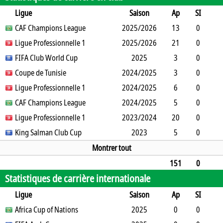
Ligue
Saison
Ap
SI
SO
CAF Champions League
B
B
A
CJ
2025/2026
2J
CR
Min
13
0
0
Ligue Professionnelle 1
1
0
0
1
2025/2026
0
0
1170
21
0
0
FIFA Club World Cup
3
0
0
1
0
2025
0
1890
3
0
0
Coupe de Tunisie
0
0
0
0
2024/2025
0
0
270
3
0
0
Ligue Professionnelle 1
0
0
0
0
2024/2025
0
0
270
6
0
0
CAF Champions League
14
0
0
0
2024/2025
0
0
540
5
0
0
Ligue Professionnelle 1
5
0
0
0
2023/2024
0
0
450
20
0
0
King Salman Club Cup
0
0
0
3
0
2023
0
1800
5
0
1
0
0
0
0
0
0
425
Montrer tout
151
0
Statistiques de carrière internationale
3
24
0
0
15
0
0
13480
Ligue
Saison
Ap
SI
SO
Africa Cup of Nations
B
B
A
CJ
2J
2025
CR
Min
0
0