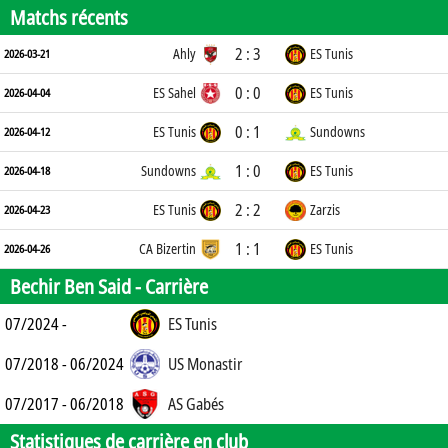
Matchs récents
2 : 3
Ahly
ES Tunis
2026-03-21
0 : 0
ES Sahel
ES Tunis
2026-04-04
0 : 1
ES Tunis
Sundowns
2026-04-12
1 : 0
Sundowns
ES Tunis
2026-04-18
2 : 2
ES Tunis
Zarzis
2026-04-23
1 : 1
CA Bizertin
ES Tunis
2026-04-26
Bechir Ben Said -
Carrière
07/2024 -
ES Tunis
07/2018 - 06/2024
US Monastir
07/2017 - 06/2018
AS Gabés
Statistiques de carrière en club