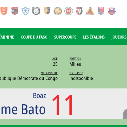
ÉMININE
COUPE DU FASO
SUPERCOUPE
LES ÉTALONS
JOUEURS
AGE
POSITION
25
Milieu
NATIONALITÉ
H / P - PIED
publique Démocrate du Congo
indisponible
11
Boaz
me Bato