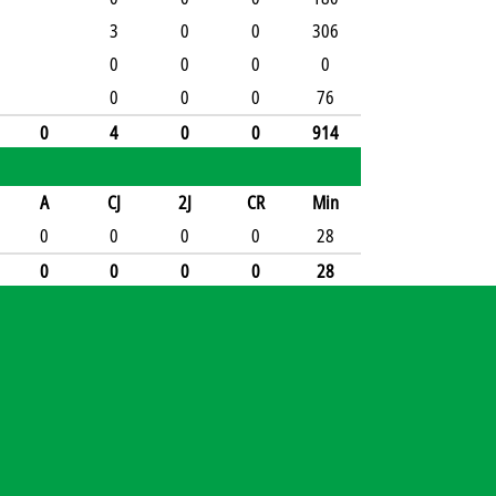
3
0
0
306
0
0
0
0
0
0
0
76
0
4
0
0
914
A
CJ
2J
CR
Min
0
0
0
0
28
0
0
0
0
28