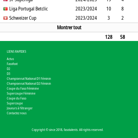
15
Liga Portugal Betclic
7
2
3
3
2023/2024
0
1
1037
10
8
2
Schweizer Cup
12
1
0
0
2023/2024
0
0
233
3
2
1
2
1
2
0
0
141
Montrer tout
128
58
56
66
23
13
26
1
2
6383
LIENS RAPIDES
Actus
Fasofoot
D2
D3
Championnat National D1 Féminin
Championnat National D2 Féminin
Coupe du Faso Féminine
Supercoupe Féminine
Coupe du Faso
Supercoupe
Joueurs à l'étranger
Contactez nous
Copyright © since 2018, fasotalents. All rights reserved.