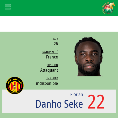
AGE
26
NATIONALITÉ
France
POSITION
Attaquant
H / P - PIED
indisponible
22
Florian
Danho Seke