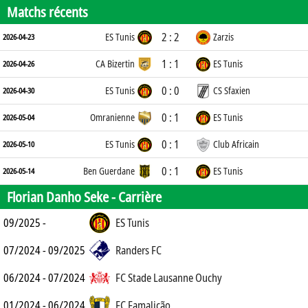
Matchs récents
2 : 2
ES Tunis
Zarzis
2026-04-23
1 : 1
CA Bizertin
ES Tunis
2026-04-26
0 : 0
ES Tunis
CS Sfaxien
2026-04-30
0 : 1
Omranienne
ES Tunis
2026-05-04
0 : 1
ES Tunis
Club Africain
2026-05-10
0 : 1
Ben Guerdane
ES Tunis
2026-05-14
Florian Danho Seke -
Carrière
09/2025 -
ES Tunis
07/2024 - 09/2025
Randers FC
06/2024 - 07/2024
FC Stade Lausanne Ouchy
01/2024 - 06/2024
FC Famalicão