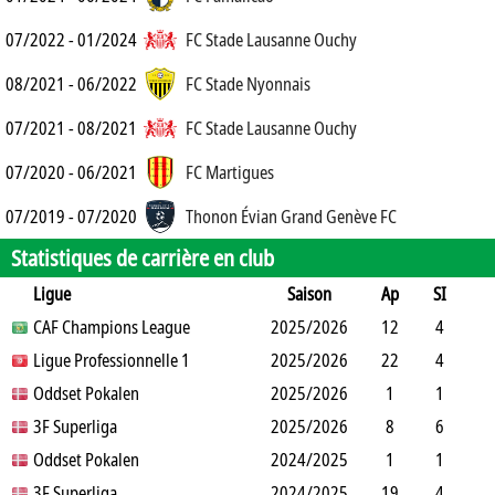
07/2022 - 01/2024
FC Stade Lausanne Ouchy
08/2021 - 06/2022
FC Stade Nyonnais
07/2021 - 08/2021
FC Stade Lausanne Ouchy
07/2020 - 06/2021
FC Martigues
07/2019 - 07/2020
Thonon Évian Grand Genève FC
Statistiques de carrière en club
Ligue
Saison
Ap
SI
SO
CAF Champions League
B
B
A
CJ
2025/2026
2J
CR
Min
12
4
6
Ligue Professionnelle 1
4
3
0
1
2025/2026
0
0
732
22
4
14
Oddset Pokalen
4
4
2
5
2025/2026
0
0
1328
1
1
0
3F Superliga
1
0
0
0
2025/2026
0
0
23
8
6
3
Oddset Pokalen
6
2
0
2
2024/2025
0
0
368
1
1
0
3F Superliga
1
0
0
0
2024/2025
0
0
51
19
4