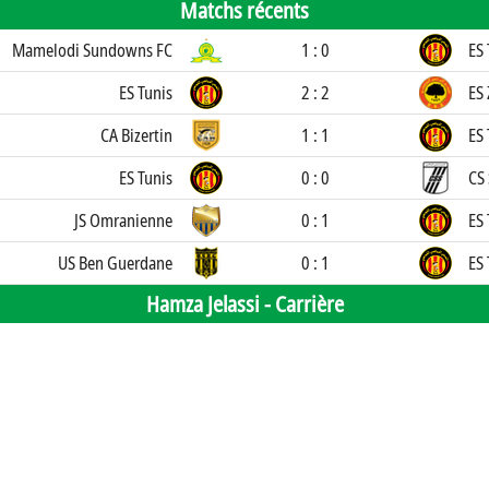
Matchs récents
Mamelodi Sundowns FC
1 : 0
ES 
ES Tunis
2 : 2
ES 
CA Bizertin
1 : 1
ES 
ES Tunis
0 : 0
CS 
JS Omranienne
0 : 1
ES 
US Ben Guerdane
0 : 1
ES 
Hamza Jelassi -
Carrière