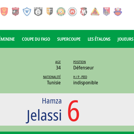
ÉMININE
COUPE DU FASO
SUPERCOUPE
LES ÉTALONS
JOUEURS
AGE
POSITION
34
Défenseur
NATIONALITÉ
H / P - PIED
Tunisie
indisponible
6
Hamza
Jelassi