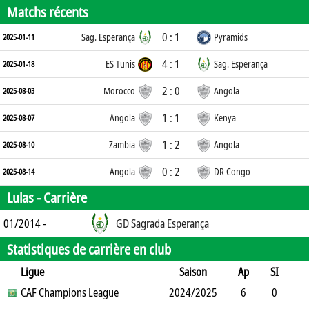
Matchs récents
0 : 1
Sag. Esperança
Pyramids
2025-01-11
4 : 1
ES Tunis
Sag. Esperança
2025-01-18
2 : 0
Morocco
Angola
2025-08-03
1 : 1
Angola
Kenya
2025-08-07
1 : 2
Zambia
Angola
2025-08-10
0 : 2
Angola
DR Congo
2025-08-14
Lulas -
Carrière
01/2014 -
GD Sagrada Esperança
Statistiques de carrière en club
Ligue
Saison
Ap
SI
SO
CAF Champions League
B
B
A
CJ
2024/2025
2J
CR
Min
6
0