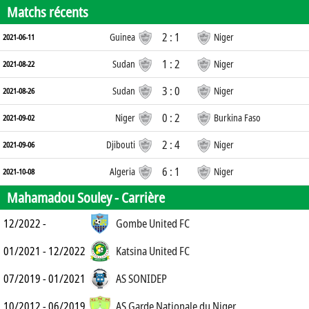
Matchs récents
2 : 1
Guinea
Niger
2021-06-11
1 : 2
Sudan
Niger
2021-08-22
3 : 0
Sudan
Niger
2021-08-26
0 : 2
Niger
Burkina Faso
2021-09-02
2 : 4
Djibouti
Niger
2021-09-06
6 : 1
Algeria
Niger
2021-10-08
Mahamadou Souley -
Carrière
12/2022 -
Gombe United FC
01/2021 - 12/2022
Katsina United FC
07/2019 - 01/2021
AS SONIDEP
10/2012 - 06/2019
AS Garde Nationale du Niger