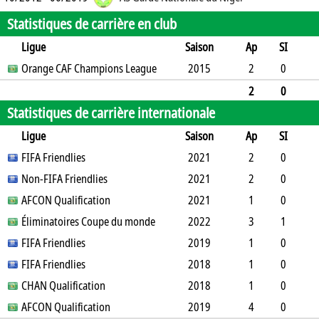
Statistiques de carrière en club
Ligue
Saison
Ap
SI
SO
Orange CAF Champions League
B
B
A
CJ
2J
2015
CR
Min
2
0
0
0
0
0
0
0
180
2
0
Statistiques de carrière internationale
0
0
0
0
0
0
0
180
Ligue
Saison
Ap
SI
SO
FIFA Friendlies
B
B
A
CJ
2J
2021
CR
Min
2
0
1
Non-FIFA Friendlies
0
0
0
0
2021
0
157
2
0
1
AFCON Qualification
0
0
0
0
2021
0
164
1
0
0
Éliminatoires Coupe du monde
1
0
0
0
0
2022
0
90
3
1
1
FIFA Friendlies
1
0
0
0
0
2019
0
141
1
0
0
FIFA Friendlies
0
0
0
0
2018
0
90
1
0
0
CHAN Qualification
1
0
0
0
2018
0
90
1
0
0
AFCON Qualification
0
0
0
0
2019
0
90
4
0