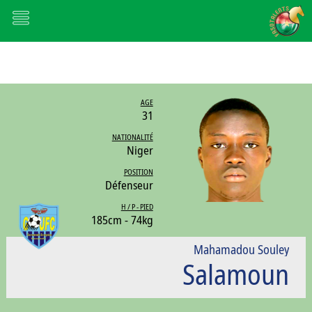
AGE
31
NATIONALITÉ
Niger
POSITION
Défenseur
H / P - PIED
185cm - 74kg
Mahamadou Souley
Salamoun