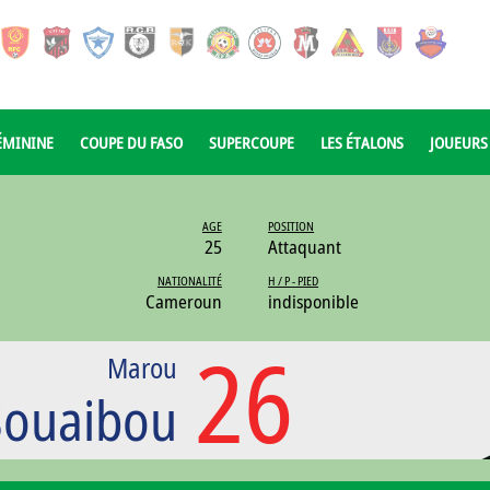
ÉMININE
COUPE DU FASO
SUPERCOUPE
LES ÉTALONS
JOUEURS
AGE
POSITION
25
Attaquant
NATIONALITÉ
H / P - PIED
Cameroun
indisponible
26
Marou
Souaibou