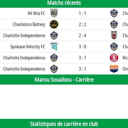
Matchs récents
AV Alta FC
1 : 1
Ch
Charleston Battery
2 : 2
Ch
Charlotte Independence
2 : 4
Ch
Spokane Velocity FC
3 : 0
Ch
Charlotte Independence
3 : 1
Ri
Charlotte Independence
3 : 1
On
Marou Souaibou -
Carrière
Statistiques de carrière en club