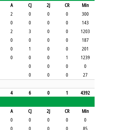
A
CJ
2J
CR
Min
2
0
0
0
300
0
0
0
0
143
2
3
0
0
1203
0
0
0
0
187
0
1
0
0
201
0
0
0
1
1239
0
0
0
0
0
0
0
27
4
6
0
1
4392
A
CJ
2J
CR
Min
0
0
0
0
0
0
0
0
0
85