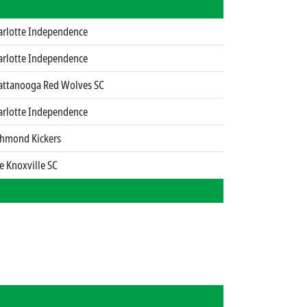
arlotte Independence
arlotte Independence
attanooga Red Wolves SC
arlotte Independence
chmond Kickers
e Knoxville SC