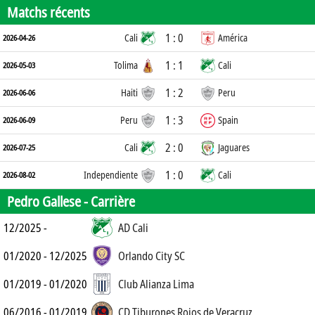
Matchs récents
1 : 0
Cali
América
2026-04-26
1 : 1
Tolima
Cali
2026-05-03
1 : 2
Haiti
Peru
2026-06-06
1 : 3
Peru
Spain
2026-06-09
2 : 0
Cali
Jaguares
2026-07-25
1 : 0
Independiente
Cali
2026-08-02
Pedro Gallese -
Carrière
12/2025 -
AD Cali
01/2020 - 12/2025
Orlando City SC
01/2019 - 01/2020
Club Alianza Lima
06/2016 - 01/2019
CD Tiburones Rojos de Veracruz