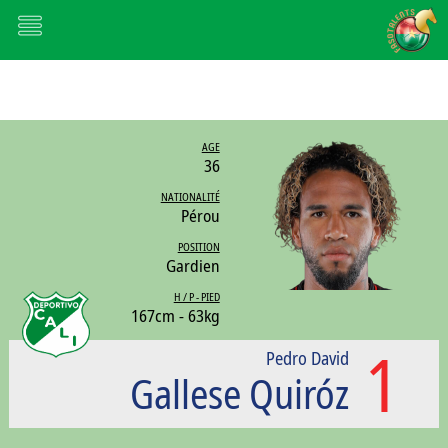
AGE
36
NATIONALITÉ
Pérou
POSITION
Gardien
H / P - PIED
167cm - 63kg
1
Pedro David
Gallese Quiróz