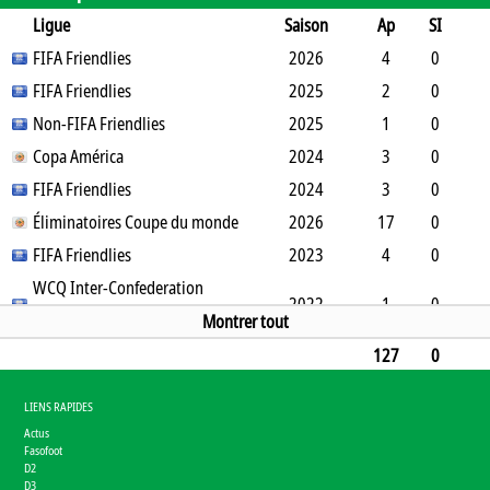
Ligue
Saison
Ap
SI
SO
FIFA Friendlies
B
B
A
CJ
2J
2026
CR
Min
4
0
0
FIFA Friendlies
0
0
0
0
0
2025
0
360
2
0
0
Non-FIFA Friendlies
0
0
0
0
0
2025
0
180
1
0
0
Copa América
0
0
0
0
0
2024
0
90
3
0
0
FIFA Friendlies
0
0
0
0
0
2024
0
270
3
0
0
Éliminatoires Coupe du monde
0
0
0
0
0
2026
0
270
17
0
0
FIFA Friendlies
0
0
0
2
0
2023
0
1530
4
0
0
WCQ Inter-Confederation
0
0
0
0
0
0
360
2022
1
0
Playoffs
Montrer tout
0
0
0
0
0
0
0
120
127
0
0
12
0
0
8
0
0
11490
LIENS RAPIDES
Actus
Fasofoot
D2
D3