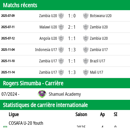
Matchs récents
1 : 0
Zambia U20
Botswana U20
2025-07-09
2 : 1
Malawi U20
Zambia U20
2025-07-11
1 : 1
Angola U20
Zambia U20
2025-07-12
1 : 3
Indonesia U17
Zambia U17
2025-11-04
1 : 1
Zambia U17
Brazil U17
2025-11-10
1 : 3
Zambia U17
Mali U17
2025-11-14
Rogers Simumba -
Carrière
07/2024 -
Shamuel Academy
Statistiques de carrière internationale
Ligue
Saison
Ap
SI
SO
COSAFA U-20 Youth
B
B
A
CJ
2J
CR
Min
2025
4
0