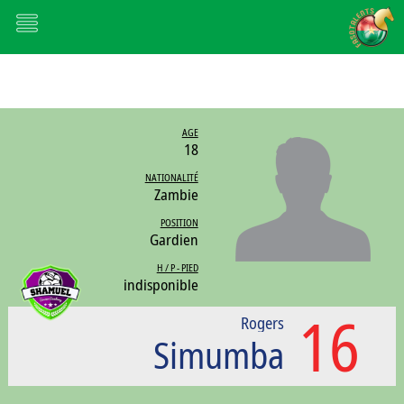
AGE
18
NATIONALITÉ
Zambie
POSITION
Gardien
H / P - PIED
indisponible
16
Rogers
Simumba