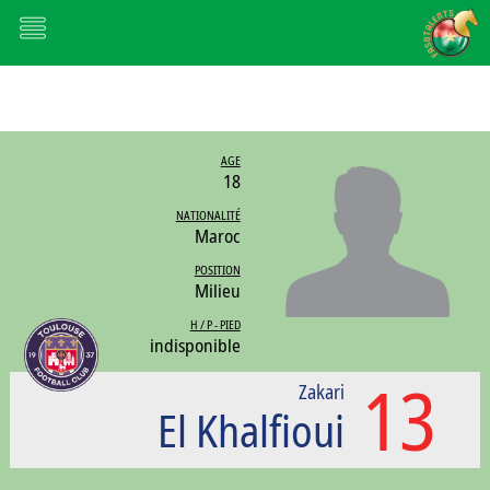
AGE
18
NATIONALITÉ
Maroc
POSITION
Milieu
H / P - PIED
indisponible
13
Zakari
El Khalfioui