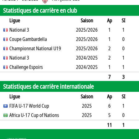
Statistiques de carrière en club
Ligue
Saison
Ap
SI
SO
National 3
B
B
A
CJ
2025/2026
2J
CR
Min
1
1
0
Coupe Gambardella
1
0
0
2025/2026
0
0
37
1
0
0
Championnat National U19
0
0
1
2025/2026
0
0
90
2
0
1
National 3
0
0
1
2024/2025
0
0
148
2
1
1
Challenge Espoirs
1
0
0
2024/2025
0
0
78
1
1
0
1
0
0
0
0
5
7
3
Statistiques de carrière internationale
2
3
0
0
2
0
0
358
Ligue
Saison
Ap
SI
SO
FIFA U-17 World Cup
B
B
A
CJ
2J
2025
CR
Min
6
1
4
Africa U-17 Cup of Nations
1
1
0
0
0
2025
0
416
5
0
2
0
0
1
0
0
0
410
11
1
6
1
1
1
0
0
0
826