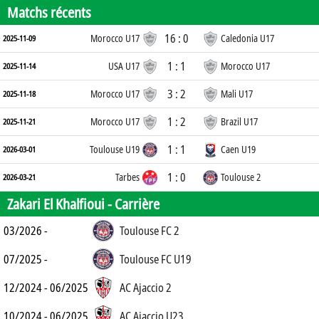
Matchs récents
16 : 0
Morocco U17
Caledonia U17
2025-11-09
1 : 1
USA U17
Morocco U17
2025-11-14
3 : 2
Morocco U17
Mali U17
2025-11-18
1 : 2
Morocco U17
Brazil U17
2025-11-21
1 : 1
Toulouse U19
Caen U19
2026-03-01
1 : 0
Tarbes
Toulouse 2
2026-03-21
Zakari El Khalfioui -
Carrière
03/2026 -
Toulouse FC 2
07/2025 -
Toulouse FC U19
12/2024 - 06/2025
AC Ajaccio 2
10/2024 - 06/2025
AC Ajaccio U23