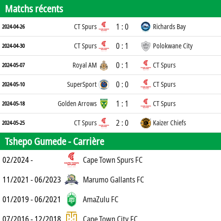
Matchs récents
1 : 0
CT Spurs
Richards Bay
2024-04-26
0 : 1
CT Spurs
Polokwane City
2024-04-30
0 : 1
Royal AM
CT Spurs
2024-05-07
0 : 0
SuperSport
CT Spurs
2024-05-10
1 : 1
Golden Arrows
CT Spurs
2024-05-18
2 : 0
CT Spurs
Kaizer Chiefs
2024-05-25
Tshepo Gumede -
Carrière
02/2024 -
Cape Town Spurs FC
11/2021 - 06/2023
Marumo Gallants FC
01/2019 - 06/2021
AmaZulu FC
07/2016 - 12/2018
Cape Town City FC