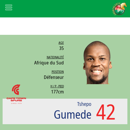
AGE
35
NATIONALITÉ
Afrique du Sud
POSITION
Défenseur
H / P - PIED
177cm
42
Tshepo
Gumede