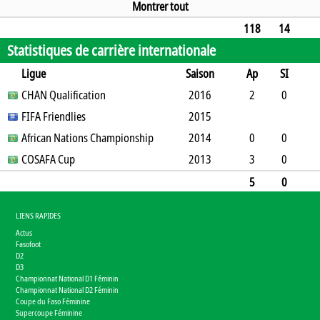
0
0
0
1
0
0
90
Montrer tout
118
14
Statistiques de carrière internationale
4
60
1
0
18
0
0
9635
Ligue
Saison
Ap
SI
SO
CHAN Qualification
B
B
A
CJ
2J
2016
CR
Min
2
0
0
FIFA Friendlies
0
0
0
0
2015
0
180
African Nations Championship
2014
0
0
0
COSAFA Cup
3
0
0
0
0
2013
0
0
3
0
0
0
0
1
0
0
270
5
0
0
3
0
0
1
0
0
450
LIENS RAPIDES
Actus
Fasofoot
D2
D3
Championnat National D1 Féminin
Championnat National D2 Féminin
Coupe du Faso Féminine
Supercoupe Féminine