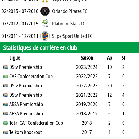
02/2015 - 07/2016
Orlando Pirates FC
07/2012 - 01/2015
Platinum Stars FC
01/2011 - 12/2011
SuperSport United FC
Statistiques de carrière en club
Ligue
Saison
Ap
SI
SO
DStv Premiership
B
B
A
CJ
2023/2024
2J
CR
Min
10
2
0
CAF Confederation Cup
5
0
1
2022/2023
0
0
825
7
0
1
DStv Premiership
2
0
0
2022/2023
0
0
607
20
2
1
DStv Premiership
6
0
3
2021/2022
0
0
1600
12
4
1
ABSA Premiership
11
0
1
2019/2020
0
0
798
7
0
0
ABSA Premiership
0
0
1
2018/2019
0
0
630
6
1
0
Total CAF Confederation Cup
2
0
1
0
2018
0
494
2
0
0
Telkom Knockout
0
0
1
0
2017
0
180
1
0