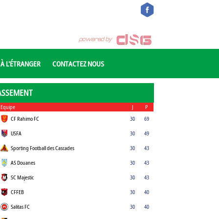
 À L'ÉTRANGER
CONTACTEZ NOUS
ASSEMENT
Equipe
J
P
CF Rahimo FC
30
69
USFA
30
49
Sporting Football des Cascades
30
43
AS Douanes
30
43
SC Majestic
30
43
CFFEB
30
40
Salitas FC
30
40