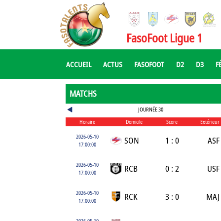
FasoFoot Ligue 1
ACCUEIL
ACTUS
FASOFOOT
D2
D3
F
MATCHS
JOURNÉE 30
Horaire
Domicile
Score
Extérieur
2026-05-10
SON
1 : 0
ASF
17:00:00
2026-05-10
RCB
0 : 2
USF
17:00:00
2026-05-10
RCK
3 : 0
MAJ
17:00:00
2026-05-10