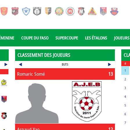
ÉMININE
COUPE DU FASO
SUPERCOUPE
LES ÉTALONS
JOUEURS
CLASSEMENT DES JOUEURS
CL
#
BUTS
1
Romaric Somé
13
2
3
4
5
6
7
Arnaud Yao
12