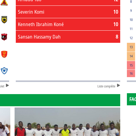
8
Severin Komi
10
9
10
Kenneth Ibrahim Koné
10
11
Sansan Hassamy Dah
8
12
13
14
15
16
plet
Liste complète
FA