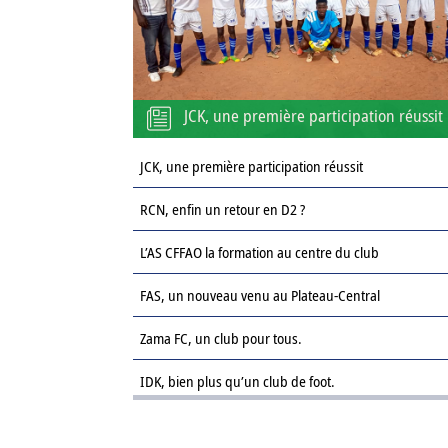
JCK, une première participation réussit
JCK, une première participation réussit
RCN, enfin un retour en D2 ?
L’AS CFFAO la formation au centre du club
FAS, un nouveau venu au Plateau-Central
Zama FC, un club pour tous.
IDK, bien plus qu’un club de foot.
Le Sahel FC : une revanche sur la saison passée.