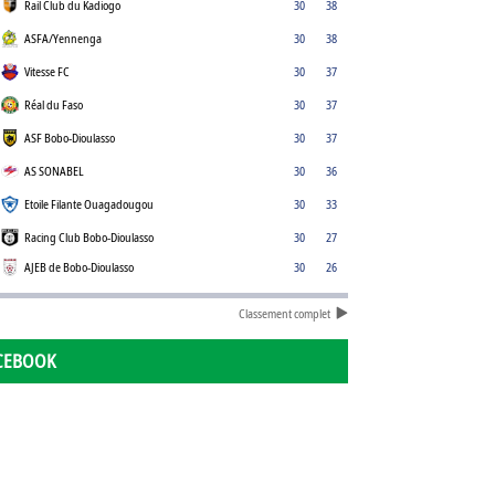
Rail Club du Kadiogo
30
38
ASFA/Yennenga
30
38
Vitesse FC
30
37
Réal du Faso
30
37
ASF Bobo-Dioulasso
30
37
AS SONABEL
30
36
Etoile Filante Ouagadougou
30
33
Racing Club Bobo-Dioulasso
30
27
AJEB de Bobo-Dioulasso
30
26
Classement complet
CEBOOK