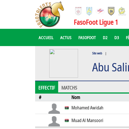
FasoFoot Ligue 1
ACCUEIL
ACTUS
FASOFOOT
D2
D3
F
Site web
|
Abu Sal
EFFECTIF
MATCHS
#
Nom
Mohamed Awidah
Muad Al Mansoori