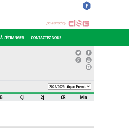
 À L'ÉTRANGER
CONTACTEZ NOUS
B
CJ
2J
CR
Min