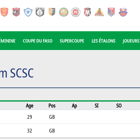
ÉMININE
COUPE DU FASO
SUPERCOUPE
LES ÉTALONS
JOUEURS
im SCSC
Age
Pos
Ap
SI
SO
29
GB
32
GB