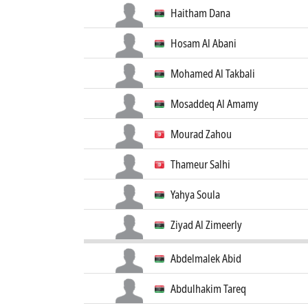
Haitham Dana
Hosam Al Abani
Mohamed Al Takbali
Mosaddeq Al Amamy
Mourad Zahou
Thameur Salhi
Yahya Soula
Ziyad Al Zimeerly
Abdelmalek Abid
Abdulhakim Tareq