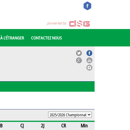
 À L'ÉTRANGER
CONTACTEZ NOUS
B
CJ
2J
CR
Min