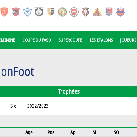
ÉMININE
COUPE DU FASO
SUPERCOUPE
LES ÉTALONS
JOUEURS
ionFoot
Trophées
3 x
2022/2023
Age
Pos
Ap
SI
SO