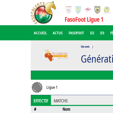
FasoFoot Ligue 1
ACCUEIL
ACTUS
FASOFOOT
D2
D3
F
Site web
|
Générat
Ligue 1
EFFECTIF
MATCHS
#
Nom