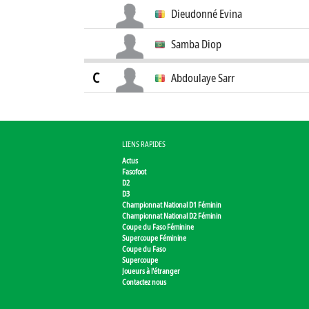
Dieudonné Evina
Samba Diop
C
Abdoulaye Sarr
LIENS RAPIDES
Actus
Fasofoot
D2
D3
Championnat National D1 Féminin
Championnat National D2 Féminin
Coupe du Faso Féminine
Supercoupe Féminine
Coupe du Faso
Supercoupe
Joueurs à l'étranger
Contactez nous