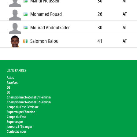
Mahdi Houssein
30
AT
Mohamed Fouad
26
AT
Mourad Abdoulkader
30
AT
Salomon Kalou
41
AT
LIENS RAPIDES
Actus
Fasofoot
D2
D3
Championnat National D1 Féminin
Championnat National D2 Féminin
Coupe du Faso Féminine
Supercoupe Féminine
Coupe du Faso
Supercoupe
Joueurs à l'étranger
Contactez nous