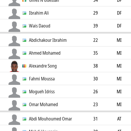
Gilles N'Guessan
34
DF
Ibrahim Ali
29
DF
Wais Daoud
39
DF
Abdichakour Ibrahim
22
MI
Ahmed Mohamed
35
MI
Alexandre Song
38
MI
Fahmi Moussa
30
MI
Mogueh Idriss
26
MI
Omar Mohamed
23
MI
Abdi Mouhoumed Omar
31
AT