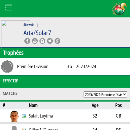
Site web
|
Arta/Solar7
Trophées
Première Division
3 x
2023/2024
EFFECTIF
MATCHS
#
Nom
Age
Pos
Sulait Luyima
32
GB