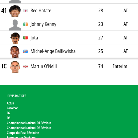
41
Reo Hatate
28
AT
Johnny Kenny
23
AT
Jota
27
AT
Michel-Ange Balikwisha
25
AT
IC
Martin O'Neill
74
Interim
Coach
LIENS RAPIDES
Actus
Fasofoot
D2
D3
Championnat National D1 Féminin
Championnat National D2 Féminin
Coupe du Faso Féminine
Supercoupe Féminine