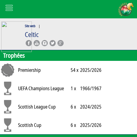
Site web
|
Celtic
Trophées
Premiership
54 x
2025/2026
UEFA Champions League
1 x
1966/1967
Scottish League Cup
6 x
2024/2025
Scottish Cup
6 x
2025/2026