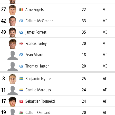
27
Arne Engels
22
MI
42
Callum McGregor
33
MI
49
James Forrest
35
MI
Francis Turley
20
MI
Sean Mcardle
18
MI
Thomas Hatton
20
MI
8
Benjamin Nygren
25
AT
11
Camilo Marques
24
AT
17
Sebastian Tounekti
24
AT
19
Callum Osmand
20
AT