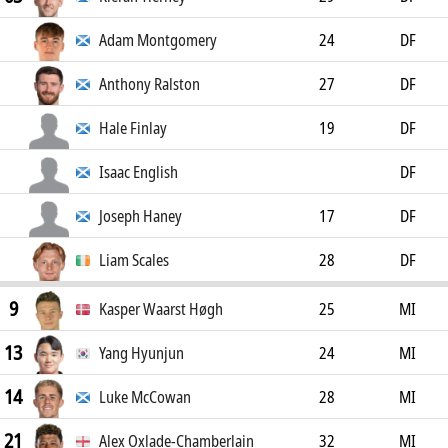
Adam Montgomery
24
DF
Anthony Ralston
27
DF
Hale Finlay
19
DF
Isaac English
DF
Joseph Haney
17
DF
Liam Scales
28
DF
9
Kasper Waarst Høgh
25
MI
13
Yang Hyunjun
24
MI
14
Luke McCowan
28
MI
21
Alex Oxlade-Chamberlain
32
MI