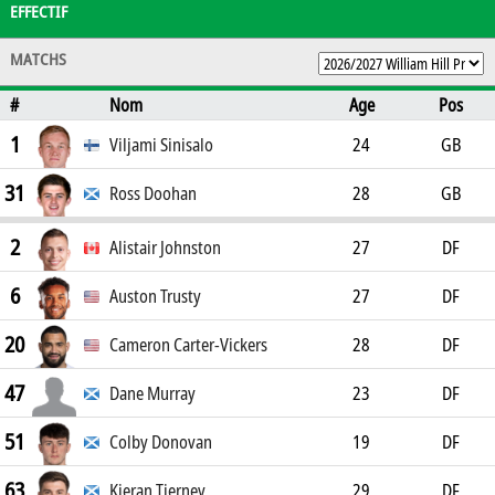
EFFECTIF
MATCHS
#
Nom
Age
Pos
1
Viljami Sinisalo
24
GB
31
Ross Doohan
28
GB
2
Alistair Johnston
27
DF
6
Auston Trusty
27
DF
20
Cameron Carter-Vickers
28
DF
47
Dane Murray
23
DF
51
Colby Donovan
19
DF
63
Kieran Tierney
29
DF