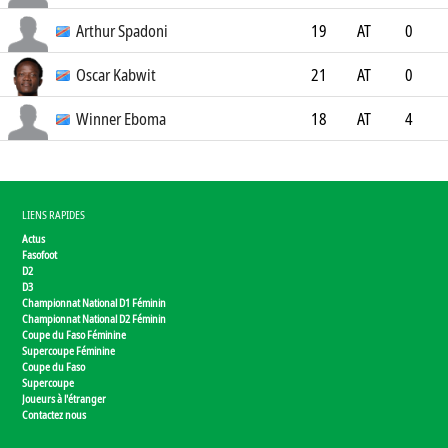
SM Caen 2
0
Arthur Spadoni
19
AT
0
US Avellino 1912
0
Oscar Kabwit
21
AT
0
FC Luzern
0
Winner Eboma
18
AT
4
Athletic Club UJANA
0
LIENS RAPIDES
Actus
Fasofoot
D2
D3
Championnat National D1 Féminin
Championnat National D2 Féminin
Coupe du Faso Féminine
Supercoupe Féminine
Coupe du Faso
Supercoupe
Joueurs à l'étranger
Contactez nous