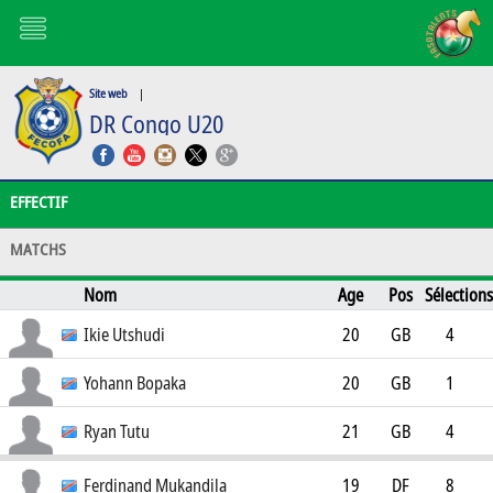
Site web
|
DR Congo U20
EFFECTIF
MATCHS
Nom
Age
Pos
Sélections
Buts
Club
Ikie Utshudi
20
GB
4
CS Don Bosco
0
Yohann Bopaka
20
GB
1
FC Mulhouse U19
0
Ryan Tutu
21
GB
4
SM Caen 2
0
Ferdinand Mukandila
19
DF
8