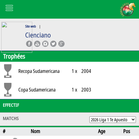
Site web
|
Cienciano
Trophées
Recopa Sudamericana
1 x
2004
Copa Sudamericana
1 x
2003
EFFECTIF
MATCHS
#
Nom
Age
Pos