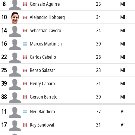
8
Gonzalo Aguirre
23
MI
10
Alejandro Hohberg
34
MI
14
Sebastian Cavero
24
MI
16
Marcos Martinich
30
MI
22
Carlos Cabello
28
MI
25
Renzo Salazar
23
MI
39
Henry Caparó
21
MI
88
Gerson Barreto
30
MI
11
Neri Bandiera
37
AT
17
Ray Sandoval
31
AT