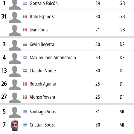
1
Gonzalo Falcón
29
GB
31
Ítalo Espinoza
30
GB
Jean Roncal
21
GB
3
Kevin Becerra
30
DF
4
Maximiliano Amondarain
33
DF
13
Claudio Núñez
30
DF
26
Rotceh Aguilar
25
DF
27
Alonso Yovera
25
DF
5
Santiago Arias
31
MI
7
Cristian Souza
30
MI