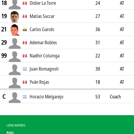
18
Didier La Torre
24
AT
19
Matías Succar
27
AT
21
Carlos Garcés
36
AT
29
Ademar Robles
31
AT
99
Nadhir Coluinga
22
AT
Juan Romagnoli
30
AT
Yván Rojas
18
AT
C
Horacio Melgarejo
53
Coach
LIENS RAPIDES
Actus