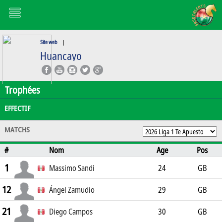
Site web
|
Huancayo
Trophées
EFFECTIF
MATCHS
#
Nom
Age
Pos
1
Massimo Sandi
24
GB
12
Ángel Zamudio
29
GB
21
Diego Campos
30
GB