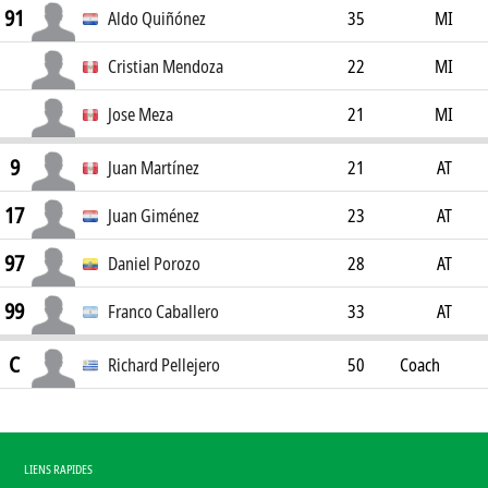
91
Aldo Quiñónez
35
MI
Cristian Mendoza
22
MI
Jose Meza
21
MI
9
Juan Martínez
21
AT
17
Juan Giménez
23
AT
97
Daniel Porozo
28
AT
99
Franco Caballero
33
AT
C
Richard Pellejero
50
Coach
LIENS RAPIDES