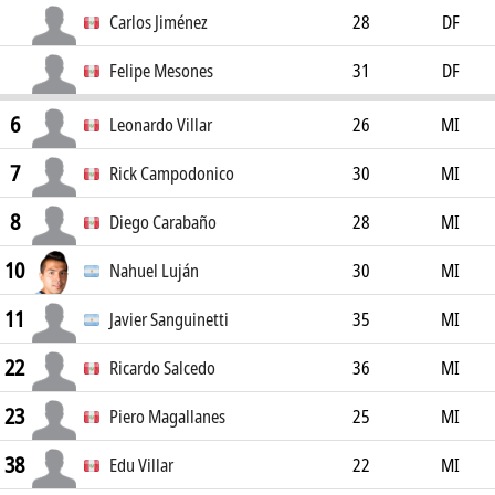
Carlos Jiménez
28
DF
Felipe Mesones
31
DF
6
Leonardo Villar
26
MI
7
Rick Campodonico
30
MI
8
Diego Carabaño
28
MI
10
Nahuel Luján
30
MI
11
Javier Sanguinetti
35
MI
22
Ricardo Salcedo
36
MI
23
Piero Magallanes
25
MI
38
Edu Villar
22
MI