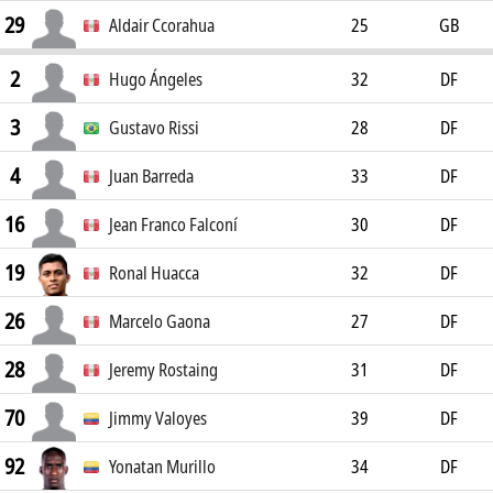
29
Aldair Ccorahua
25
GB
2
Hugo Ángeles
32
DF
3
Gustavo Rissi
28
DF
4
Juan Barreda
33
DF
16
Jean Franco Falconí
30
DF
19
Ronal Huacca
32
DF
26
Marcelo Gaona
27
DF
28
Jeremy Rostaing
31
DF
70
Jimmy Valoyes
39
DF
92
Yonatan Murillo
34
DF