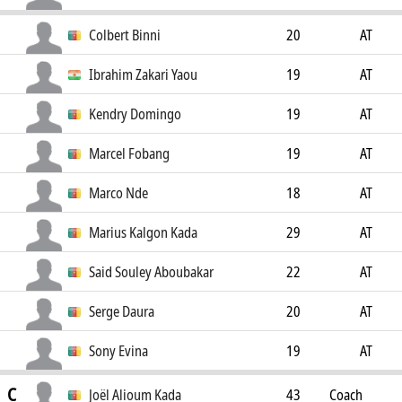
Colbert Binni
20
AT
Ibrahim Zakari Yaou
19
AT
Kendry Domingo
19
AT
Marcel Fobang
19
AT
Marco Nde
18
AT
Marius Kalgon Kada
29
AT
Said Souley Aboubakar
22
AT
Serge Daura
20
AT
Sony Evina
19
AT
C
Joël Alioum Kada
43
Coach