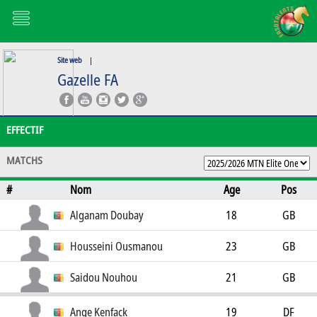
Site web
|
Gazelle FA
EFFECTIF
MATCHS
#
Nom
Age
Pos
Alganam Doubay
18
GB
Housseini Ousmanou
23
GB
Saidou Nouhou
21
GB
Ange Kenfack
19
DF