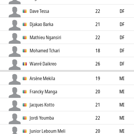
Dave Tessa
22
DF
Djakao Barka
21
DF
Mathieu Ngansiri
22
DF
Mohamed Tchari
18
DF
Wanré Daikreo
26
DF
Arsène Mekila
19
MI
Francky Manga
20
MI
Jacques Kotto
21
MI
Jordi Youmba
22
MI
Junior Leboum Meli
20
MI