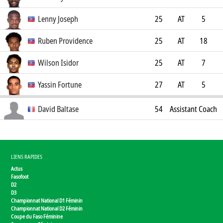
AEK
34
Lenny Joseph
25
AT
5
Ferencvárosi TC
1
Ruben Providence
25
AT
18
Almere City FC
3
Wilson Isidor
25
AT
7
Sunderland AFC U21
3
Yassin Fortune
27
AT
5
FC Vizela
0
David Baltase
54
Assistant Coach
LIENS RAPIDES
Actus
Fasofoot
D2
D3
Championnat National D1 Féminin
Championnat National D2 Féminin
Coupe du Faso Féminine