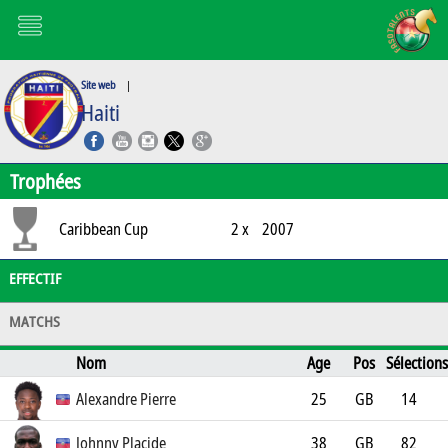
Site web
|
Haiti
Trophées
Caribbean Cup
2 x
2007
EFFECTIF
MATCHS
Nom
Age
Pos
Sélections
Buts
Club
Alexandre Pierre
25
GB
14
FC Sochaux-Montbéliard
0
Johnny Placide
38
GB
82