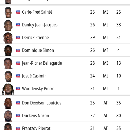
SV Zulte-Waregem
0
Carle-Fred Sainté
23
MI
25
El Paso Locomotive FC
0
Danley Jean-Jacques
26
MI
33
Philadelphia Union
6
Derrick Etienne
29
MI
51
Toronto FC
8
Dominique Simon
26
MI
4
FC Tatran Prešov
0
Jean-Ricner Bellegarde
28
MI
13
Wolverhampton Wanderers
0
Josué Casimir
24
MI
10
FC
AJ Auxerre
0
Woodensky Pierre
21
MI
1
Violette AC
0
Don Deedson Louicius
25
AT
35
FC Dallas
10
Duckens Nazon
32
AT
80
Esteghlal Tehrān FC
43
Frantzdy Pierrot
31
AT
55