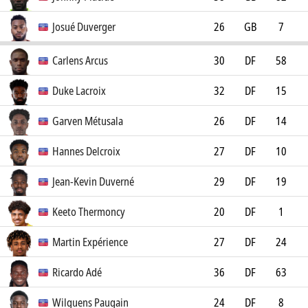
SC Bastia
0
Josué Duverger
26
GB
7
FC Cosmos Koblenz
0
Carlens Arcus
30
DF
58
Angers SCO
1
Duke Lacroix
32
DF
15
Colorado Springs
3
Garven Métusala
26
DF
14
Switchbacks FC
Colorado Springs
0
Hannes Delcroix
27
DF
10
Switchbacks FC
FC Lugano
0
Jean-Kevin Duverné
29
DF
19
FC Nantes
1
Keeto Thermoncy
20
DF
1
FC Stade Nyonnais
0
Martin Expérience
27
DF
24
0
Ricardo Adé
36
DF
63
LDU de Quito
2
Wilguens Paugain
24
DF
8