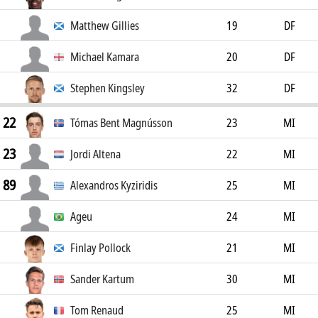
Matthew Gillies
19
DF
Michael Kamara
20
DF
Stephen Kingsley
32
DF
22
Tómas Bent Magnússon
23
MI
23
Jordi Altena
22
MI
89
Alexandros Kyziridis
25
MI
Ageu
24
MI
Finlay Pollock
21
MI
Sander Kartum
30
MI
Tom Renaud
25
MI