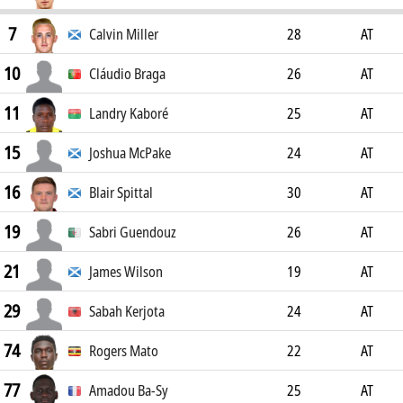
7
Calvin Miller
28
AT
10
Cláudio Braga
26
AT
11
Landry Kaboré
25
AT
15
Joshua McPake
24
AT
16
Blair Spittal
30
AT
19
Sabri Guendouz
26
AT
21
James Wilson
19
AT
29
Sabah Kerjota
24
AT
74
Rogers Mato
22
AT
77
Amadou Ba-Sy
25
AT