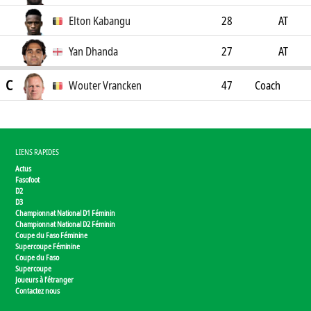
Elton Kabangu
28
AT
Yan Dhanda
27
AT
C
Wouter Vrancken
47
Coach
LIENS RAPIDES
Actus
Fasofoot
D2
D3
Championnat National D1 Féminin
Championnat National D2 Féminin
Coupe du Faso Féminine
Supercoupe Féminine
Coupe du Faso
Supercoupe
Joueurs à l'étranger
Contactez nous