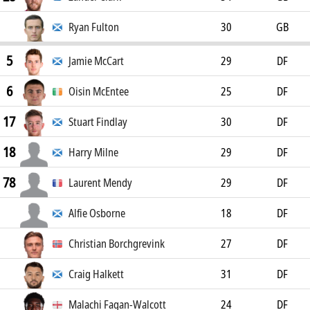
Ryan Fulton
30
GB
5
Jamie McCart
29
DF
6
Oisin McEntee
25
DF
17
Stuart Findlay
30
DF
18
Harry Milne
29
DF
78
Laurent Mendy
29
DF
Alfie Osborne
18
DF
Christian Borchgrevink
27
DF
Craig Halkett
31
DF
Malachi Fagan-Walcott
24
DF