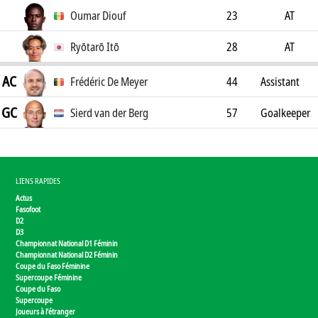
Oumar Diouf
23
AT
Ryōtarō Itō
28
AT
AC
Frédéric De Meyer
44
Assistant
GC
Coach
Sierd van der Berg
57
Goalkeeper
Coach
LIENS RAPIDES
Actus
Fasofoot
D2
D3
Championnat National D1 Féminin
Championnat National D2 Féminin
Coupe du Faso Féminine
Supercoupe Féminine
Coupe du Faso
Supercoupe
Joueurs à l'étranger