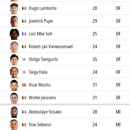
Hugo Lambotte
20
DF
Joedrick Pupe
29
DF
Loïc Mbe Soh
25
DF
Robert-Jan Vanwesemael
24
DF
Shōgo Taniguchi
35
DF
Taiga Hata
24
DF
Visar Musliu
31
DF
Wolke Janssens
31
DF
Abdoulaye Sissako
28
MI
Ilias Sebaoui
24
MI