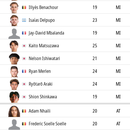
Illyès Benachour
19
MI
Isaías Delpupo
23
MI
Jay-David Mbalanda
19
MI
Kaito Matsuzawa
25
MI
Nelson Ishiwatari
21
MI
Ryan Merlen
24
MI
Ryōtarō Araki
24
MI
Shion Shinkawa
19
MI
Adam Nhaili
20
AT
Frederic Soelle Soelle
20
AT