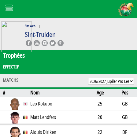
Site web
|
Sint-Truiden
Trophées
EFFECTIF
MATCHS
#
Nom
Age
Pos
Leo Kokubo
25
GB
Matt Lendfers
20
GB
Alouis Diriken
22
DF