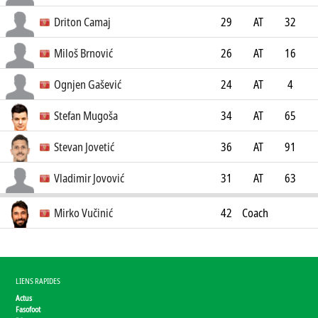
1
Driton Camaj
29
AT
32
Muğlaspor
2
Miloš Brnović
26
AT
16
PFK Arsenal Tula
0
Ognjen Gašević
24
AT
4
FK CSKA 1948 Sofia
0
Stefan Mugoša
34
AT
65
Incheon United FC
16
Stevan Jovetić
36
AT
91
37
Vladimir Jovović
31
AT
63
PFK Neftchi
0
Mirko Vučinić
42
Coach
LIENS RAPIDES
Actus
Fasofoot