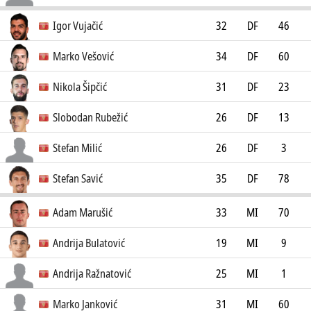
FK Rudar Prijedor
0
Igor Vujačić
32
DF
46
FK Rubin Kazan
0
Marko Vešović
34
DF
60
NK Lokomotiva Zagreb
2
Nikola Šipčić
31
DF
23
AGS Astéras Trípolis
0
Slobodan Rubežić
26
DF
13
Korona Kielce
1
Stefan Milić
26
DF
3
FK Partizan Beograd
0
Stefan Savić
35
DF
78
Trabzonspor
9
Adam Marušić
33
MI
70
SS Lazio
5
Andrija Bulatović
19
MI
9
Racing Club de Lens
1
Andrija Ražnatović
25
MI
1
FK Sutjeska Nikšić
0
Marko Janković
31
MI
60