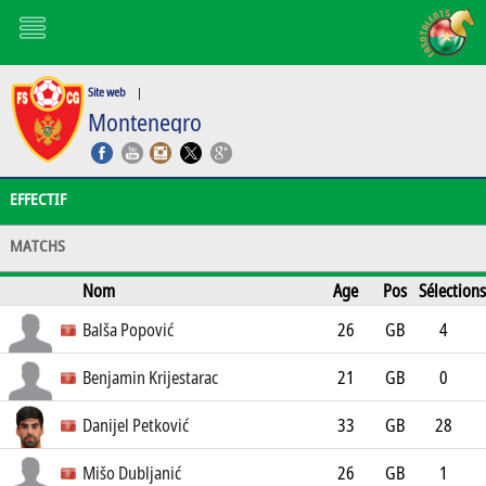
Site web
|
Montenegro
EFFECTIF
MATCHS
Nom
Age
Pos
Sélections
Buts
Club
Balša Popović
26
GB
4
Olympiakós SFP
0
Benjamin Krijestarac
21
GB
0
FK Mornar Bar
0
Danijel Petković
33
GB
28
FK Liepāja
0
Mišo Dubljanić
26
GB
1