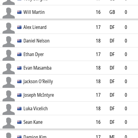
0
Will Martin
16
GB
0
0
Alex Lienard
17
DF
0
0
Daniel Nelson
18
DF
0
0
Ethan Dyer
17
DF
0
0
Evan Masamba
18
DF
0
0
Jackson O'Reilly
18
DF
0
0
Joseph McIntyre
17
DF
0
0
Luka Vicelich
18
DF
0
0
Sean Kane
16
DF
0
0
Damion Kim
17
MI
0