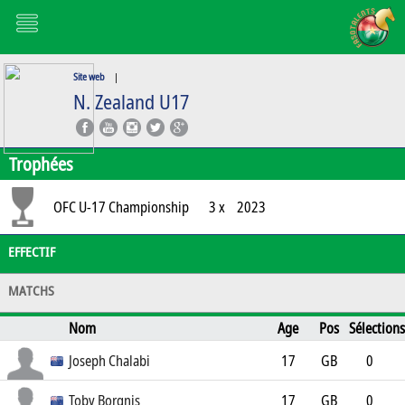
Site web
|
N. Zealand U17
Trophées
OFC U-17 Championship
3 x
2023
EFFECTIF
MATCHS
Nom
Age
Pos
Sélections
Buts
Club
Joseph Chalabi
17
GB
0
0
Toby Borgnis
17
GB
0