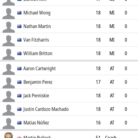
0
Michael Wong
18
MI
0
0
Nathan Martin
18
MI
0
0
Van Fitzharris
18
MI
0
0
William Britton
18
MI
0
0
Aaron Cartwright
18
AT
0
0
Benjamin Perez
17
AT
0
0
Jack Perniskie
18
AT
0
0
Justin Cardozo Machado
18
AT
0
0
Matias Núñez
16
AT
0
0
Martin Bullock
51
Coach