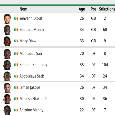
Nom
Age
Pos
Sélections
Buts
Club
Yehvann Diouf
26
GB
2
OGC Nice
0
Edouard Mendy
34
GB
60
Al Ahli Saudi Club
0
Mory Diaw
33
GB
9
Le Havre AC
0
Mamadou Sarr
20
DF
8
Chelsea FC
0
Kalidou Koulibaly
35
DF
104
Al Hilal Saudi Club
2
Abdoulaye Seck
34
DF
24
Al Faisaly Saudi Club
4
Ismail Jakobs
26
DF
34
Galatasaray SK
0
Moussa Niakhaté
30
DF
36
Olympique Lyonnais
0
Antoine Mendy
22
DF
7