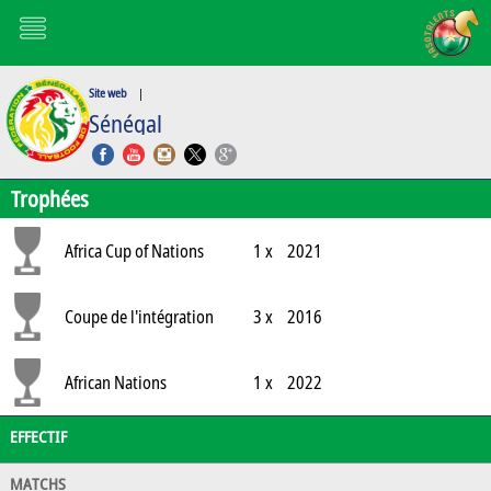
Site web
|
Sénégal
Trophées
Africa Cup of Nations
1 x
2021
Coupe de l'intégration
3 x
2016
Ouest Africaine
African Nations
1 x
2022
EFFECTIF
Championship
MATCHS