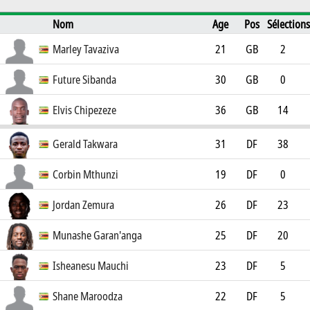
Nom
Age
Pos
Sélections
Buts
Club
Marley Tavaziva
21
GB
2
Brentford FC U23
0
Future Sibanda
30
GB
0
ZPC Kariba FC
0
Elvis Chipezeze
36
GB
14
Magesi FC
0
Gerald Takwara
31
DF
38
Al Ittihad SC Al Misratah
1
Corbin Mthunzi
19
DF
0
Ipswich Town FC U21
0
Jordan Zemura
26
DF
23
Watford FC
0
Munashe Garan'anga
25
DF
20
FC København
1
Isheanesu Mauchi
23
DF
5
Chippa United FC
0
Shane Maroodza
22
DF
5