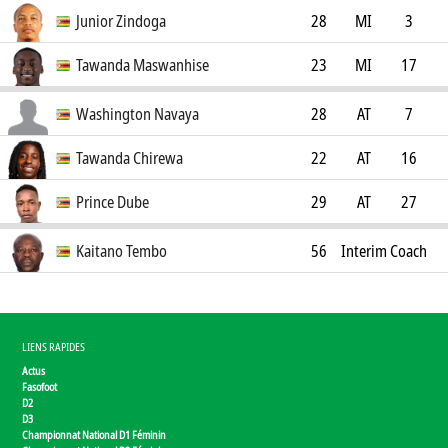
Seinäjoen JK
0
Junior Zindoga
28
MI
3
TS Galaxy FC
0
Tawanda Maswanhise
23
MI
17
Motherwell FC
2
Washington Navaya
28
AT
7
Hard Rock FC
0
Tawanda Chirewa
22
AT
16
Wolverhampton Wanderers
3
Prince Dube
29
AT
27
FC
7
Kaitano Tembo
56
Interim Coach
LIENS RAPIDES
Actus
Fasofoot
D2
D3
Championnat National D1 Féminin