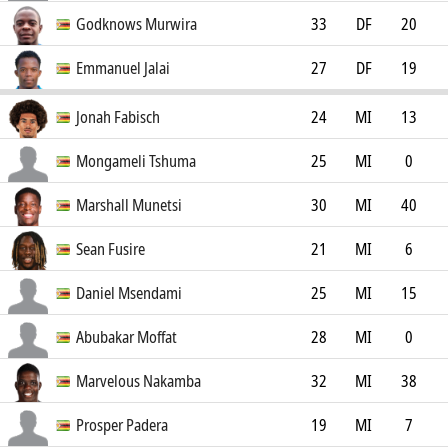
FK Sarajevo
0
Godknows Murwira
33
DF
20
Scottland FC
0
Emmanuel Jalai
27
DF
19
0
Jonah Fabisch
24
MI
13
FC Erzgebirge Aue
0
Mongameli Tshuma
25
MI
0
Highlanders FC
0
Marshall Munetsi
30
MI
40
Wolverhampton Wanderers
2
Sean Fusire
21
MI
6
FC
Sheffield Wednesday FC
0
Daniel Msendami
25
MI
15
Orlando Pirates FC
0
Abubakar Moffat
28
MI
0
Scottland FC
0
Marvelous Nakamba
32
MI
38
0
Prosper Padera
19
MI
7