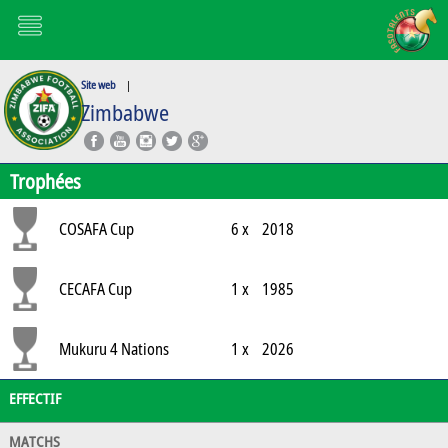
Site web
|
Zimbabwe
Trophées
COSAFA Cup
6 x
2018
CECAFA Cup
1 x
1985
Mukuru 4 Nations
1 x
2026
EFFECTIF
Tournament
MATCHS