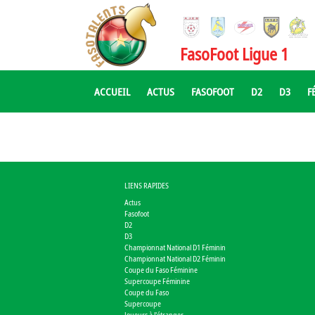
FasoFoot Ligue 1
ACCUEIL
ACTUS
FASOFOOT
D2
D3
F
LIENS RAPIDES
Actus
Fasofoot
D2
D3
Championnat National D1 Féminin
Championnat National D2 Féminin
Coupe du Faso Féminine
Supercoupe Féminine
Coupe du Faso
Supercoupe
Joueurs à l'étranger