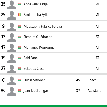
25
Ange Felix Kadja
MI
29
Sankoumba Sylla
MI
9
Moustapha Fabrice Fofana
AT
13
Ibrahim Ouédraogo
AT
17
Mohamed Kourouma
AT
19
Saïd Sanou
AT
27
Sekouba Cisse
AT
C
Drissa Sitionon
45
Coach
AC
Jean-Noël Lingani
37
Assistant
Coach