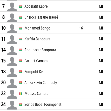
7
Abdelatif Kabré
MI
8
Cheick Hassane Traoré
MI
10
Mohamed Zongo
16
MI
11
Kerfala Bangoura
MI
14
Aboubacar Bangoura
MI
15
Facinet Camara
MI
18
Sompohi Kei
MI
20
Amza Kevin Coulibaly
MI
22
Moussa Camara
MI
24
Soriba Bebel Foumpenet
MI