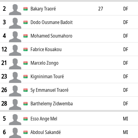
2
Bakary Traoré
27
DF
3
Dodo Ousmane Badoit
DF
4
Mohamed Soumahoro
DF
12
Fabrice Kouakou
DF
21
Marcelo Zongo
DF
23
Kigniniman Touré
DF
26
Sy Emmanuel Traoré
DF
28
Barthelemy Zidwemba
DF
5
Esso Ange Mel
MI
6
Abdoul Sakandé
MI