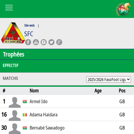
Site web
|
SFC
Trophées
EFFECTIF
MATCHS
#
Nom
Age
Pos
1
Armel Ido
GB
16
Adama Haidara
GB
30
Bernabé Sawadogo
GB