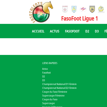
FasoFoot Ligue 1
ACCUEIL
ACTUS
FASOFOOT
D2
D3
F
LIENS RAPIDES
Actus
Fasofoot
D2
D3
Championnat National D1 Féminin
Championnat National D2 Féminin
Coupe du Faso Féminine
Supercoupe Féminine
Coupe du Faso
Supercoupe
Joueurs à l'étranger