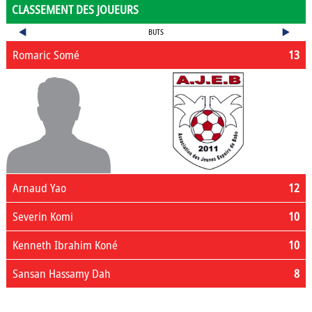
CLASSEMENT DES JOUEURS
BUTS
Romaric Somé
13
Arnaud Yao
12
Severin Komi
10
Kenneth Ibrahim Koné
10
Sansan Hassamy Dah
8