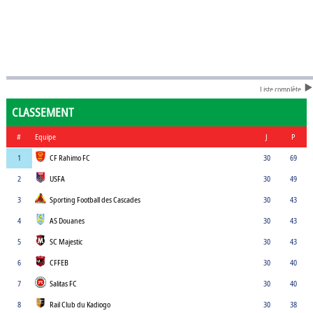
Liste complète
CLASSEMENT
#
Equipe
J
P
1
CF Rahimo FC
30
69
2
USFA
30
49
3
Sporting Football des Cascades
30
43
4
AS Douanes
30
43
5
SC Majestic
30
43
6
CFFEB
30
40
7
Salitas FC
30
40
8
Rail Club du Kadiogo
30
38