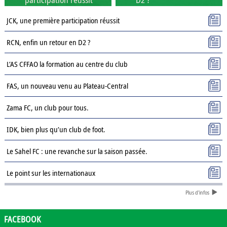
JCK, une première participation réussit
RCN, enfin un retour en D2 ?
L’AS CFFAO la formation au centre du club
FAS, un nouveau venu au Plateau-Central
Zama FC, un club pour tous.
IDK, bien plus qu’un club de foot.
Le Sahel FC : une revanche sur la saison passée.
Le point sur les internationaux
Plus d'infos
Présentation des clubs de D3 : AJSD
Présentation des clubs de D3 : ASPC Tenkodogo
FACEBOOK