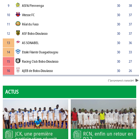
9
ASFA/Yennenga
30
38
10
Vitesse FC
30
37
11
Réal du Faso
30
37
12
ASF Bobo-Dioulasso
30
37
13
AS SONABEL
30
36
14
Etoile Filante Ouagadougou
30
33
15
Racing Club Bobo-Dioulasso
30
27
16
AJEB de Bobo-Dioulasso
30
26
Classement complet
ACTUS
JCK, une première
RCN, enfin un retour en
participation réussit
D2 ?