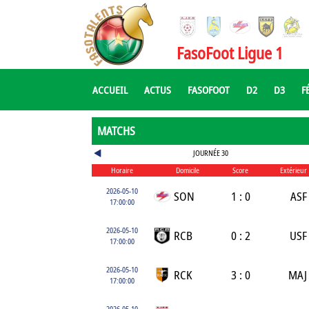
FasoFoot Ligue 1
ACCUEIL
ACTUS
FASOFOOT
D2
D3
F
MATCHS
JOURNÉE 30
Horaire
Domicile
Score
Extérieur
2026-05-10
SON
1 : 0
ASF
17:00:00
2026-05-10
RCB
0 : 2
USF
17:00:00
2026-05-10
RCK
3 : 0
MAJ
17:00:00
2026-05-10