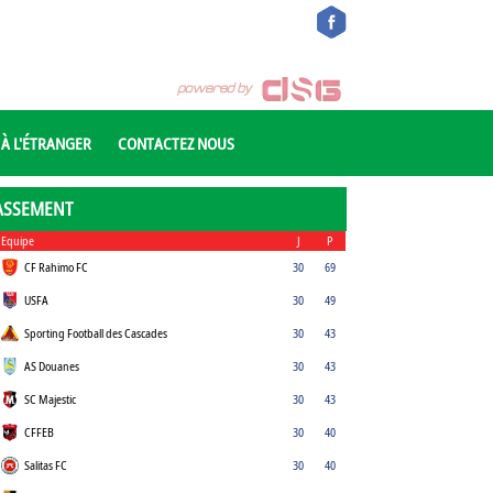
 À L'ÉTRANGER
CONTACTEZ NOUS
ASSEMENT
Equipe
J
P
CF Rahimo FC
30
69
USFA
30
49
Sporting Football des Cascades
30
43
AS Douanes
30
43
SC Majestic
30
43
CFFEB
30
40
Salitas FC
30
40