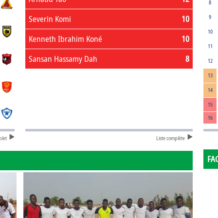
8
Severin Komi
10
9
10
Kenneth Ibrahim Koné
10
11
Sansan Hassamy Dah
8
12
13
14
15
16
plet
Liste complète
FA