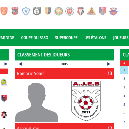
ÉMININE
COUPE DU FASO
SUPERCOUPE
LES ÉTALONS
JOUEURS
CLASSEMENT DES JOUEURS
CL
#
BUTS
1
Romaric Somé
13
2
3
4
5
6
7
Arnaud Yao
12