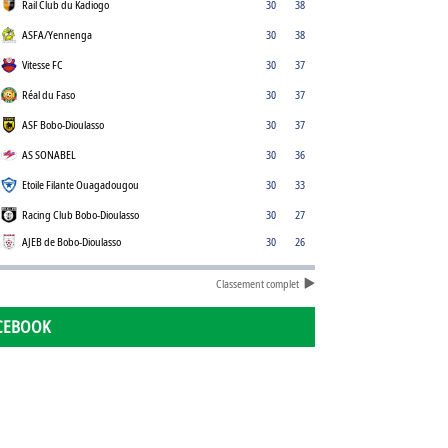
Rail Club du Kadiogo
30
38
ASFA/Yennenga
30
38
Vitesse FC
30
37
Réal du Faso
30
37
ASF Bobo-Dioulasso
30
37
AS SONABEL
30
36
Etoile Filante Ouagadougou
30
33
Racing Club Bobo-Dioulasso
30
27
AJEB de Bobo-Dioulasso
30
26
Classement complet
CEBOOK