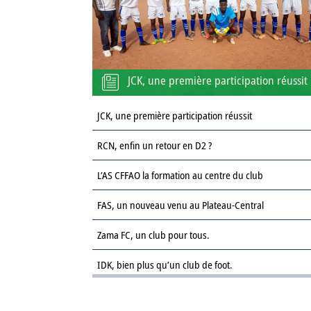
JCK, une première participation réussit
JCK, une première participation réussit
RCN, enfin un retour en D2 ?
L’AS CFFAO la formation au centre du club
FAS, un nouveau venu au Plateau-Central
Zama FC, un club pour tous.
IDK, bien plus qu’un club de foot.
Le Sahel FC : une revanche sur la saison passée.