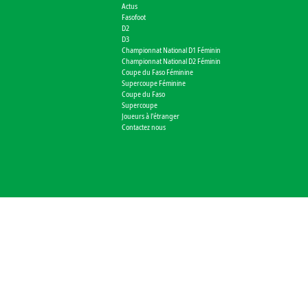
Actus
Fasofoot
D2
D3
Championnat National D1 Féminin
Championnat National D2 Féminin
Coupe du Faso Féminine
Supercoupe Féminine
Coupe du Faso
Supercoupe
Joueurs à l'étranger
Contactez nous