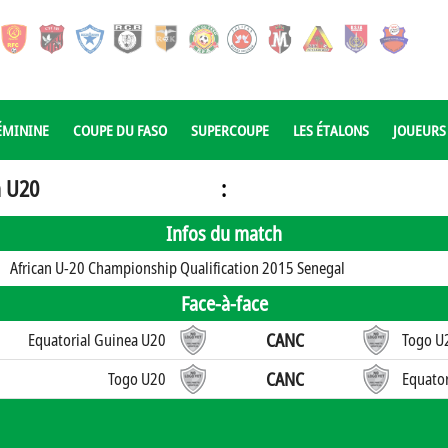
ÉMININE
COUPE DU FASO
SUPERCOUPE
LES ÉTALONS
JOUEURS
a U20
:
Infos du match
African U-20 Championship Qualification 2015 Senegal
Face-à-face
CANC
Equatorial Guinea U20
Togo U
CANC
Togo U20
Equator