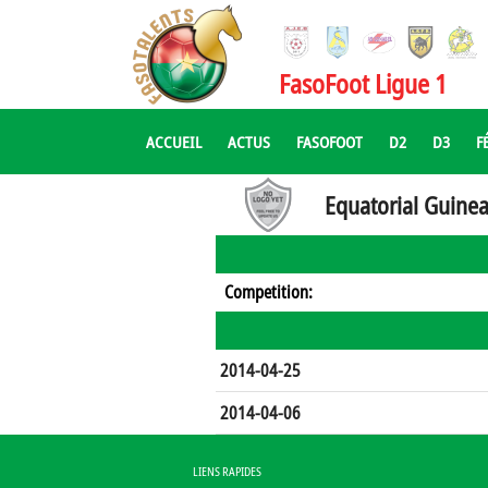
FasoFoot Ligue 1
ACCUEIL
ACTUS
FASOFOOT
D2
D3
F
Equatorial Guine
Competition:
2014-04-25
2014-04-06
LIENS RAPIDES