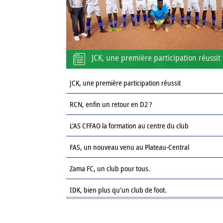
JCK, une première participation réussit
JCK, une première participation réussit
RCN, enfin un retour en D2 ?
L’AS CFFAO la formation au centre du club
FAS, un nouveau venu au Plateau-Central
Zama FC, un club pour tous.
IDK, bien plus qu’un club de foot.
Le Sahel FC : une revanche sur la saison passée.