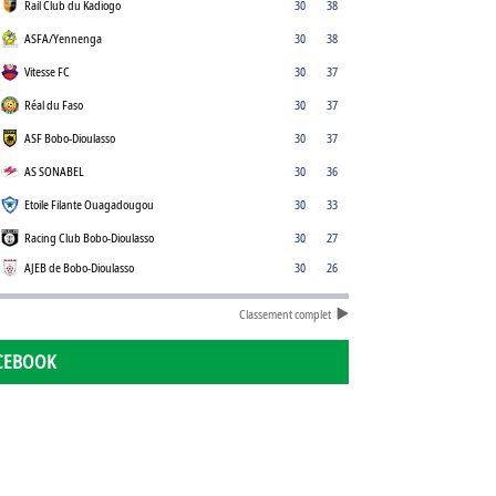
Rail Club du Kadiogo
30
38
ASFA/Yennenga
30
38
Vitesse FC
30
37
Réal du Faso
30
37
ASF Bobo-Dioulasso
30
37
AS SONABEL
30
36
Etoile Filante Ouagadougou
30
33
Racing Club Bobo-Dioulasso
30
27
AJEB de Bobo-Dioulasso
30
26
Classement complet
CEBOOK