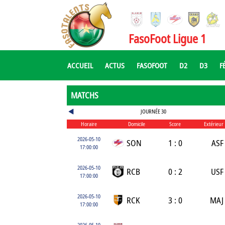
FasoFoot Ligue 1
ACCUEIL
ACTUS
FASOFOOT
D2
D3
F
MATCHS
JOURNÉE 30
Horaire
Domicile
Score
Extérieur
2026-05-10
SON
1 : 0
ASF
17:00:00
2026-05-10
RCB
0 : 2
USF
17:00:00
2026-05-10
RCK
3 : 0
MAJ
17:00:00
2026-05-10