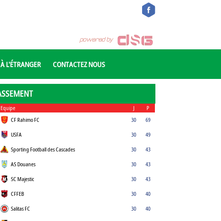
 À L'ÉTRANGER
CONTACTEZ NOUS
ASSEMENT
Equipe
J
P
CF Rahimo FC
30
69
USFA
30
49
Sporting Football des Cascades
30
43
AS Douanes
30
43
SC Majestic
30
43
CFFEB
30
40
Salitas FC
30
40