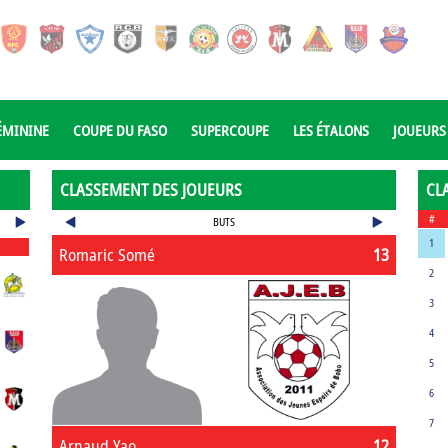
ÉMININE
COUPE DU FASO
SUPERCOUPE
LES ÉTALONS
JOUEURS
CLASSEMENT DES JOUEURS
CL
#
BUTS
1
Romaric Somé
13
2
3
4
5
6
7
Arnaud Yao
12