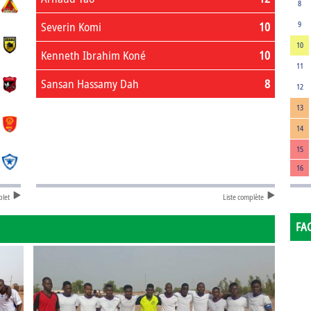
8
Severin Komi
10
9
10
Kenneth Ibrahim Koné
10
11
Sansan Hassamy Dah
8
12
13
14
15
16
plet
Liste complète
FA