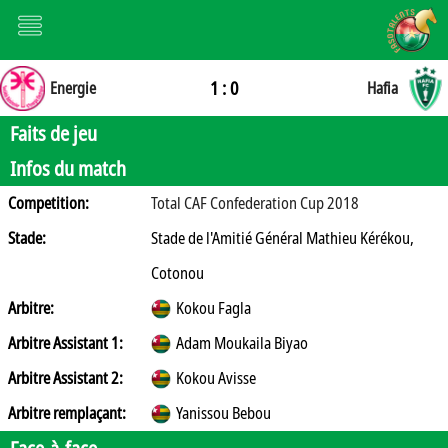
1 : 0
Energie
Hafia
Faits de jeu
Infos du match
Competition:
Total CAF Confederation Cup 2018
Stade:
Stade de l'Amitié Général Mathieu Kérékou,
Cotonou
Arbitre:
Kokou Fagla
Arbitre Assistant 1:
Adam Moukaila Biyao
Arbitre Assistant 2:
Kokou Avisse
Arbitre remplaçant:
Yanissou Bebou