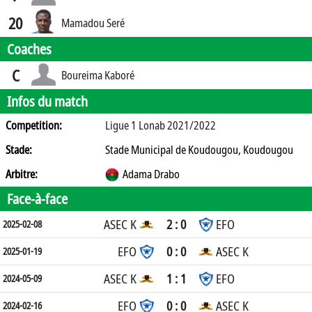
20
Mamadou Seré
Coaches
C
Boureima Kaboré
Infos du match
Competition:
Ligue 1 Lonab 2021/2022
Stade:
Stade Municipal de Koudougou, Koudougou
Arbitre:
Adama Drabo
Face-à-face
ASEC K
2 : 0
EFO
2025-02-08
EFO
0 : 0
ASEC K
2025-01-19
ASEC K
1 : 1
EFO
2024-05-09
EFO
0 : 0
ASEC K
2024-02-16