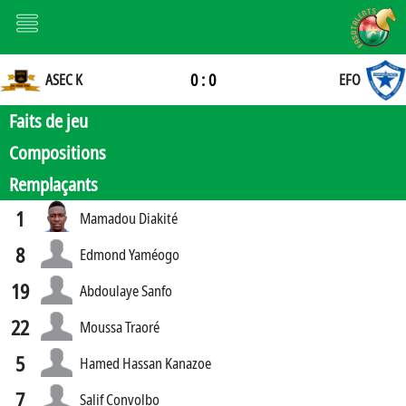
0 : 0
ASEC K
EFO
Faits de jeu
Compositions
Remplaçants
1
Mamadou Diakité
8
Edmond Yaméogo
19
Abdoulaye Sanfo
22
Moussa Traoré
5
Hamed Hassan Kanazoe
7
Salif Convolbo