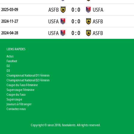
ASFB
0 : 0
USFA
2025-03-09
USFA
0 : 0
ASFB
2024-11-27
USFA
0 : 0
ASFB
2024-04-28
LIENS RAPIDES
Actus
Fasofoot
D2
D3
Championnat National D1 Féminin
Championnat National D2 Féminin
Coupe du Faso Féminine
Supercoupe Féminine
Coupe du Faso
Supercoupe
Joueurs à l'étranger
Contactez nous
Copyright © since 2018, fasotalents. All rights reserved.