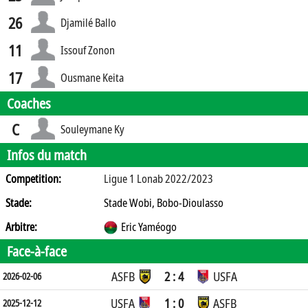
26
Djamilé Ballo
11
Issouf Zonon
17
Ousmane Keita
Coaches
C
Souleymane Ky
Infos du match
Competition:
Ligue 1 Lonab 2022/2023
Stade:
Stade Wobi, Bobo-Dioulasso
Arbitre:
Eric Yaméogo
Face-à-face
ASFB
2 : 4
USFA
2026-02-06
USFA
1 : 0
ASFB
2025-12-12