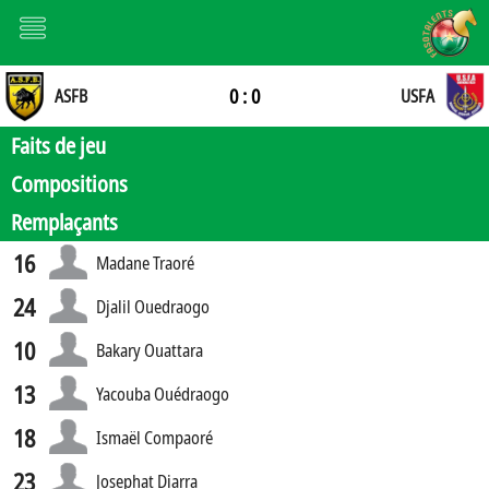
0 : 0
ASFB
USFA
Faits de jeu
Compositions
Remplaçants
16
Madane Traoré
24
Djalil Ouedraogo
10
Bakary Ouattara
13
Yacouba Ouédraogo
18
Ismaël Compaoré
23
Josephat Diarra