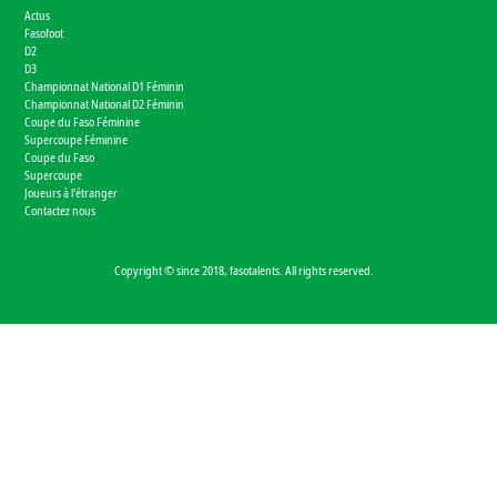
Actus
Fasofoot
D2
D3
Championnat National D1 Féminin
Championnat National D2 Féminin
Coupe du Faso Féminine
Supercoupe Féminine
Coupe du Faso
Supercoupe
Joueurs à l'étranger
Contactez nous
Copyright © since 2018, fasotalents. All rights reserved.