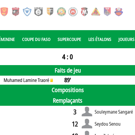
ÉMININE
COUPE DU FASO
SUPERCOUPE
LES ÉTALONS
JOUEURS
4 : 0
Faits de jeu
89'
Muhamed Lamine Traoré
Compositions
Remplaçants
3
Souleymane Sangaré
12
Seydou Senou