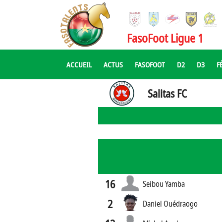
FasoFoot Ligue 1
ACCUEIL
ACTUS
FASOFOOT
D2
D3
F
Salitas FC
16
Seibou Yamba
2
Daniel Ouédraogo