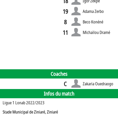
18
Igor Zekpé
19
Adama Zerbo
8
Beco Konéné
11
Michaïlou Dramé
Coaches
C
Zakaria Ouedraogo
Infos du match
Ligue 1 Lonab 2022/2023
Stade Municipal de Ziniaré, Ziniaré