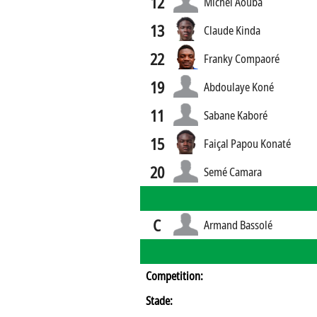
12
Michel Aouba
13
Claude Kinda
22
Franky Compaoré
19
Abdoulaye Koné
11
Sabane Kaboré
15
Faiçal Papou Konaté
20
Semé Camara
C
Armand Bassolé
Competition:
Stade: