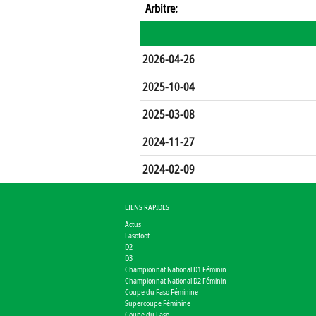
Arbitre:
2026-04-26
2025-10-04
2025-03-08
2024-11-27
2024-02-09
LIENS RAPIDES
Actus
Fasofoot
D2
D3
Championnat National D1 Féminin
Championnat National D2 Féminin
Coupe du Faso Féminine
Supercoupe Féminine
Coupe du Faso