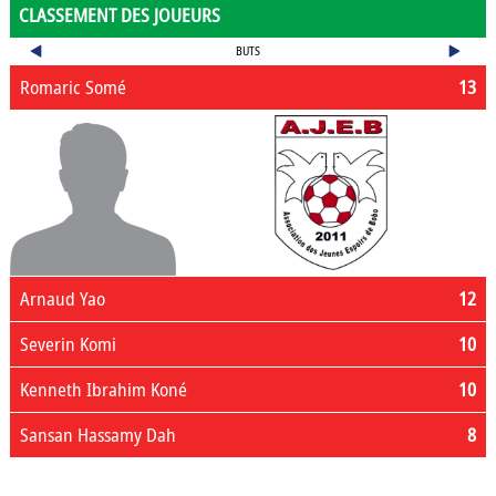
CLASSEMENT DES JOUEURS
BUTS
Romaric Somé
13
Arnaud Yao
12
Severin Komi
10
Kenneth Ibrahim Koné
10
Sansan Hassamy Dah
8