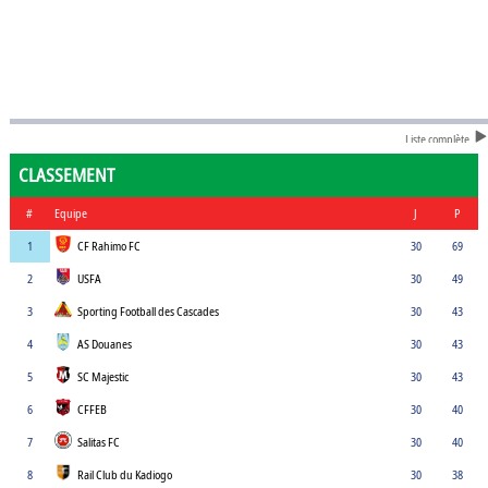
Liste complète
CLASSEMENT
#
Equipe
J
P
1
CF Rahimo FC
30
69
2
USFA
30
49
3
Sporting Football des Cascades
30
43
4
AS Douanes
30
43
5
SC Majestic
30
43
6
CFFEB
30
40
7
Salitas FC
30
40
8
Rail Club du Kadiogo
30
38