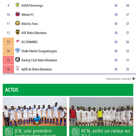
9
ASFA/Yennenga
30
38
10
Vitesse FC
30
37
11
Réal du Faso
30
37
12
ASF Bobo-Dioulasso
30
37
13
AS SONABEL
30
36
14
Etoile Filante Ouagadougou
30
33
15
Racing Club Bobo-Dioulasso
30
27
16
AJEB de Bobo-Dioulasso
30
26
Classement complet
ACTUS
JCK, une première
RCN, enfin un retour en
participation réussit
D2 ?