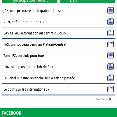
JCK, une première participation réussit
RCN, enfin un retour en D2 ?
L’AS CFFAO la formation au centre du club
FAS, un nouveau venu au Plateau-Central
Zama FC, un club pour tous.
IDK, bien plus qu’un club de foot.
Le Sahel FC : une revanche sur la saison passée.
Le point sur les internationaux
Plus d'infos
Présentation des clubs de D3 : AJSD
Présentation des clubs de D3 : ASPC Tenkodogo
FACEBOOK