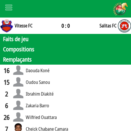
0 : 0
Vitesse FC
Salitas FC
Faits de jeu
Compositions
Remplaçants
16
Daouda Koné
15
Oudou Sanou
2
Ibrahim Diakité
6
Zakaria Barro
26
Wilfried Ouattara
7
Cheick Chabane Camara