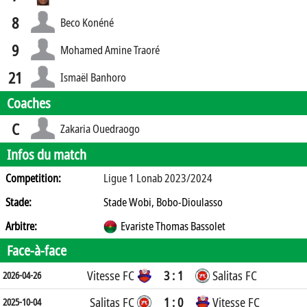
8
Beco Konéné
9
Mohamed Amine Traoré
21
Ismaël Banhoro
Coaches
C
Zakaria Ouedraogo
Infos du match
Competition:
Ligue 1 Lonab 2023/2024
Stade:
Stade Wobi, Bobo-Dioulasso
Arbitre:
Evariste Thomas Bassolet
Face-à-face
Vitesse FC
3 : 1
Salitas FC
2026-04-26
Salitas FC
1 : 0
Vitesse FC
2025-10-04