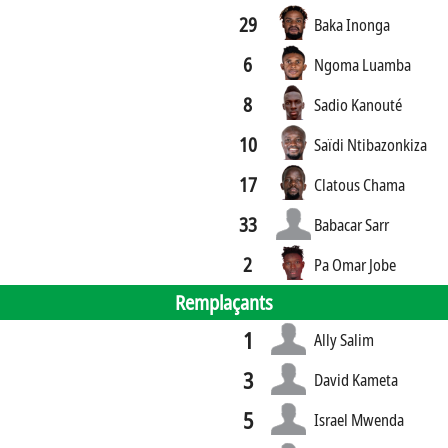
29
Baka Inonga
6
Ngoma Luamba
8
Sadio Kanouté
10
Saïdi Ntibazonkiza
17
Clatous Chama
33
Babacar Sarr
2
Pa Omar Jobe
Remplaçants
1
Ally Salim
3
David Kameta
5
Israel Mwenda