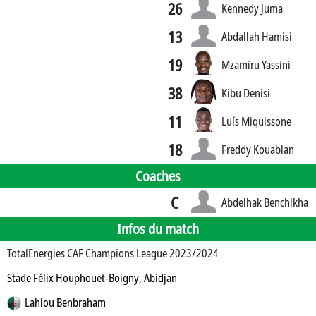
26
Kennedy Juma
13
Abdallah Hamisi
19
Mzamiru Yassini
38
Kibu Denisi
11
Luís Miquissone
18
Freddy Kouablan
Coaches
C
Abdelhak Benchikha
Infos du match
TotalEnergies CAF Champions League 2023/2024
Stade Félix Houphouët-Boigny, Abidjan
Lahlou Benbraham