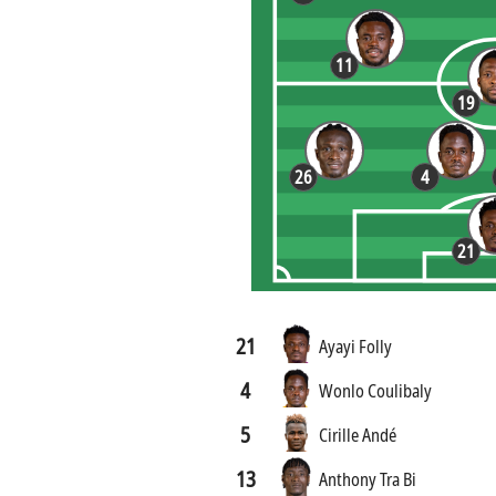
11
19
26
4
21
21
Ayayi Folly
4
Wonlo Coulibaly
5
Cirille Andé
13
Anthony Tra Bi