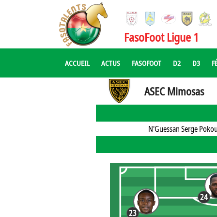
FasoFoot Ligue 1
ACCUEIL
ACTUS
FASOFOOT
D2
D3
F
ASEC Mimosas
N'Guessan Serge Poko
24
23