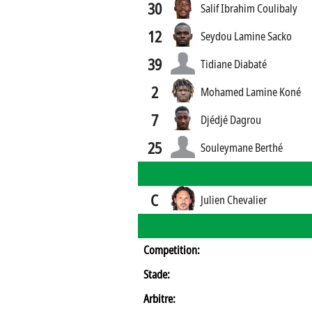
30
Salif Ibrahim Coulibaly
12
Seydou Lamine Sacko
39
Tidiane Diabaté
2
Mohamed Lamine Koné
7
Djédjé Dagrou
25
Souleymane Berthé
C
Julien Chevalier
Competition:
Stade:
Arbitre: