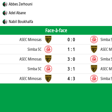
Abbes Zerhouni
Adel Abane
Nabil Boukhalfa
Face-à-face
0 : 0
ASEC Mimosas
Simba 
1 : 1
Simba SC
ASEC M
3 : 0
ASEC Mimosas
Simba 
3 : 1
Simba SC
ASEC M
4 : 3
ASEC Mimosas
Simba 