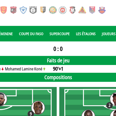
ÉMININE
COUPE DU FASO
SUPERCOUPE
LES ÉTALONS
JOUEURS
0 : 0
Faits de jeu
90'+1
u
Mohamed Lamine Koné
Compositions
2
9