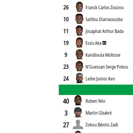
26
Franck Carlos Zouzou
10
Salifou Diarrassouba
11
Josaphat Arthur Bada
19
Essis Aka
9
Karidioula Mofosse
23
N'Guessan Serge Pokou
24
Leibe Junior Avo
40
Ruben Yelo
3
Martin Gbakré
27
Zokou Bénito Zadi