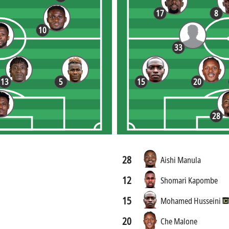
17
8
10
33
13
5
15
20
28
28
Aishi Manula
12
Shomari Kapombe
15
Mohamed Husseini
20
Che Malone