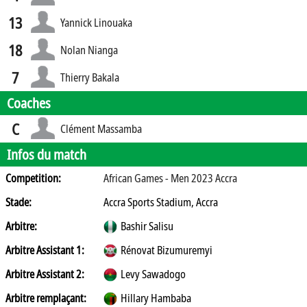
13
Yannick Linouaka
18
Nolan Nianga
7
Thierry Bakala
Coaches
C
Clément Massamba
Infos du match
Competition:
African Games - Men 2023 Accra
Stade:
Accra Sports Stadium, Accra
Arbitre:
Bashir Salisu
Arbitre Assistant 1:
Rénovat Bizumuremyi
Arbitre Assistant 2:
Levy Sawadogo
Arbitre remplaçant:
Hillary Hambaba