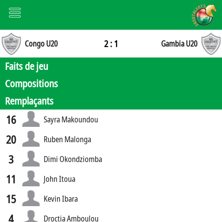
2 : 1
Congo U20
Gambia U20
Faits de jeu
Compositions
Remplaçants
16
Sayra Makoundou
20
Ruben Malonga
3
Dimi Okondziomba
11
John Itoua
15
Kevin Ibara
4
Droctia Amboulou