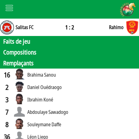
1 : 2
Salitas FC
Rahimo
Faits de jeu
Compositions
Remplaçants
16
Brahima Sanou
2
Daniel Ouédraogo
3
Ibrahim Koné
7
Abdoulaye Sawadogo
8
Souleymane Daffe
36
Léon Liego