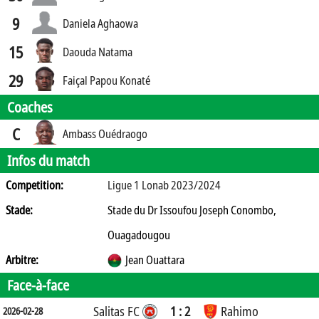
9
Daniela Aghaowa
15
Daouda Natama
29
Faiçal Papou Konaté
Coaches
C
Ambass Ouédraogo
Infos du match
Competition:
Ligue 1 Lonab 2023/2024
Stade:
Stade du Dr Issoufou Joseph Conombo,
Ouagadougou
Arbitre:
Jean Ouattara
Face-à-face
Salitas FC
1 : 2
Rahimo
2026-02-28