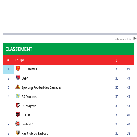
Liste complète
CLASSEMENT
#
Equipe
J
P
1
CF Rahimo FC
30
69
2
USFA
30
49
3
Sporting Football des Cascades
30
43
4
AS Douanes
30
43
5
SC Majestic
30
43
6
CFFEB
30
40
7
Salitas FC
30
40
8
Rail Club du Kadiogo
30
38