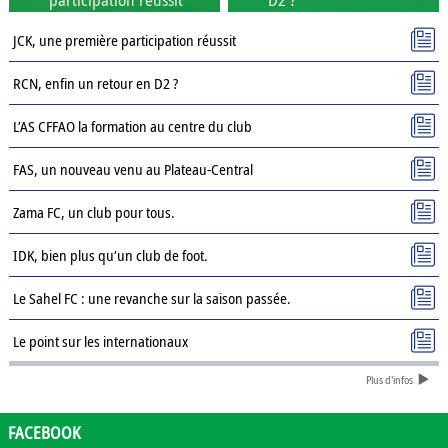
JCK, une première participation réussit
RCN, enfin un retour en D2 ?
L’AS CFFAO la formation au centre du club
FAS, un nouveau venu au Plateau-Central
Zama FC, un club pour tous.
IDK, bien plus qu’un club de foot.
Le Sahel FC : une revanche sur la saison passée.
Le point sur les internationaux
Plus d'infos
Présentation des clubs de D3 : AJSD
Présentation des clubs de D3 : ASPC Tenkodogo
FACEBOOK