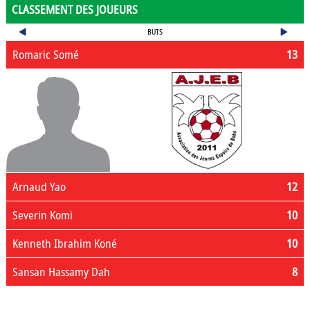
CLASSEMENT DES JOUEURS
BUTS
Romaric Somé
13
Arnaud Yao
12
Severin Komi
10
Kenneth Ibrahim Koné
10
Sansan Hassamy Dah
8