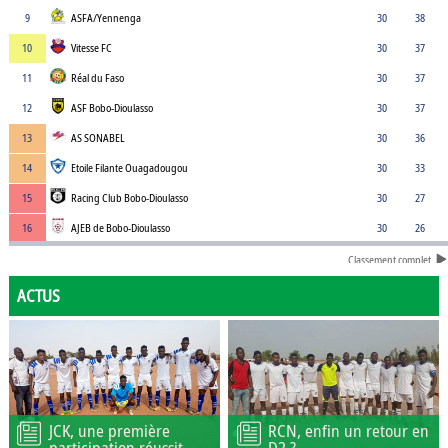
9
ASFA/Yennenga
30
38
10
Vitesse FC
30
37
11
Réal du Faso
30
37
12
ASF Bobo-Dioulasso
30
37
13
AS SONABEL
30
36
14
Etoile Filante Ouagadougou
30
33
15
Racing Club Bobo-Dioulasso
30
27
16
AJEB de Bobo-Dioulasso
30
26
Classement complet
ACTUS
JCK, une première
RCN, enfin un retour en
participation réussit
D2 ?