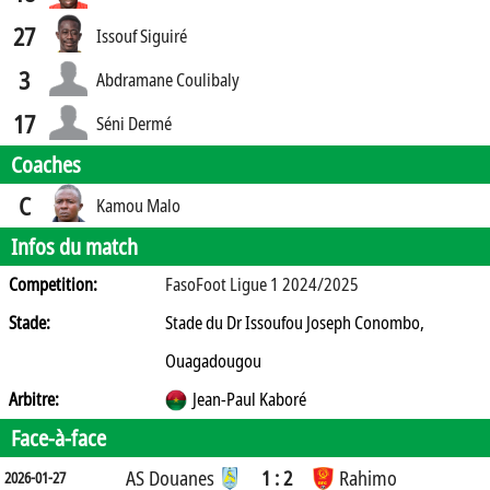
27
Issouf Siguiré
3
Abdramane Coulibaly
17
Séni Dermé
Coaches
C
Kamou Malo
Infos du match
Competition:
FasoFoot Ligue 1 2024/2025
Stade:
Stade du Dr Issoufou Joseph Conombo,
Ouagadougou
Arbitre:
Jean-Paul Kaboré
Face-à-face
AS Douanes
1 : 2
Rahimo
2026-01-27