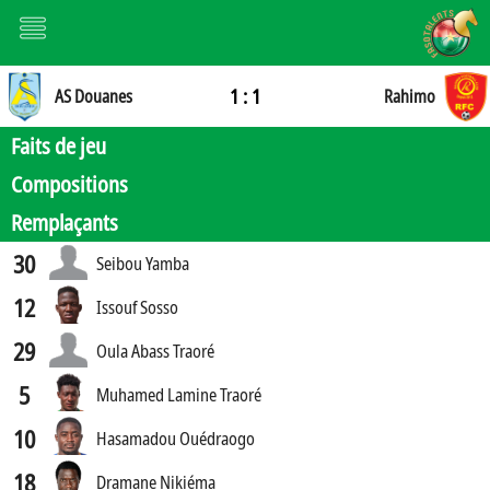
1 : 1
AS Douanes
Rahimo
Faits de jeu
Compositions
Remplaçants
30
Seibou Yamba
12
Issouf Sosso
29
Oula Abass Traoré
5
Muhamed Lamine Traoré
10
Hasamadou Ouédraogo
18
Dramane Nikiéma