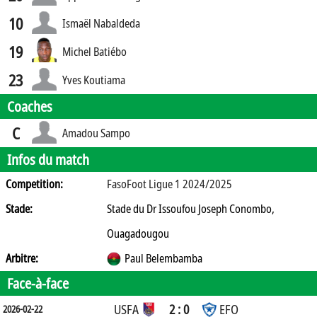
10
Ismaël Nabaldeda
19
Michel Batiébo
23
Yves Koutiama
Coaches
C
Amadou Sampo
Infos du match
Competition:
FasoFoot Ligue 1 2024/2025
Stade:
Stade du Dr Issoufou Joseph Conombo,
Ouagadougou
Arbitre:
Paul Belembamba
Face-à-face
USFA
2 : 0
EFO
2026-02-22