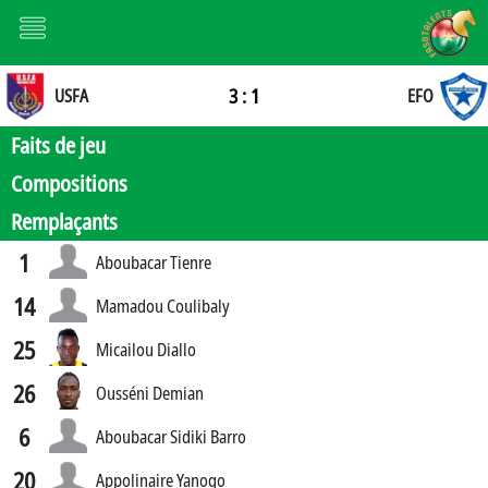
3 : 1
USFA
EFO
Faits de jeu
Compositions
Remplaçants
1
Aboubacar Tienre
14
Mamadou Coulibaly
25
Micailou Diallo
26
Ousséni Demian
6
Aboubacar Sidiki Barro
20
Appolinaire Yanogo