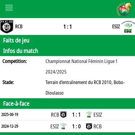
1 : 1
RCB
ESIZ
Faits de jeu
Infos du match
Competition:
Championnat National Féminin Ligue 1
2024/2025
Stade:
Terrain d'entraînement du RCB 2010, Bobo-
Dioulasso
Face-à-face
RCB
1 : 1
ESIZ
2025-06-19
ESIZ
1 : 0
RCB
2024-12-29