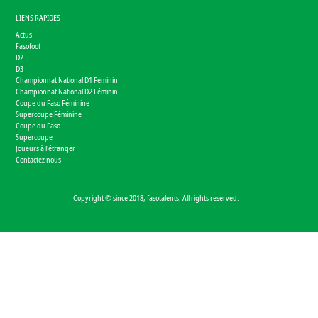
LIENS RAPIDES
Actus
Fasofoot
D2
D3
Championnat National D1 Féminin
Championnat National D2 Féminin
Coupe du Faso Féminine
Supercoupe Féminine
Coupe du Faso
Supercoupe
Joueurs à l'étranger
Contactez nous
Copyright © since 2018, fasotalents. All rights reserved.